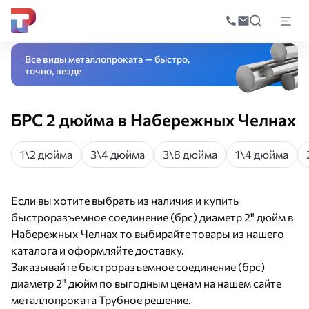
Поиск
по
Главная
Каталог
Трубопроводная арматура
Соединительные детал
катал
Все виды металлопроката — быстро,
точно, везде
БРС 2 дюйма в Набережных Челнах
1\2 дюйма
3\4 дюйма
3\8 дюйма
1\4 дюйма
Если вы хотите выбрать из наличия и купить
быстроразъемное соединение (брс) диаметр 2" дюйм в
Набережных Челнах то выбирайте товары из нашего
каталога и оформляйте доставку.
Заказывайте быстроразъемное соединение (брс)
диаметр 2" дюйм по выгодным ценам на нашем сайте
металлопроката Трубное решение.