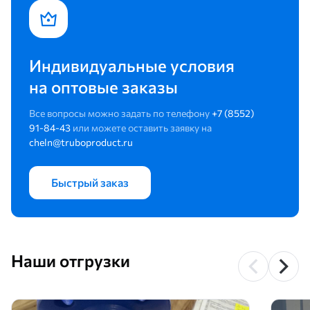
Индивидуальные условия
на оптовые заказы
Все вопросы можно задать по телефону
+7 (8552)
91-84-43
или можете оставить заявку на
cheln@truboproduct.ru
Быстрый заказ
Наши отгрузки