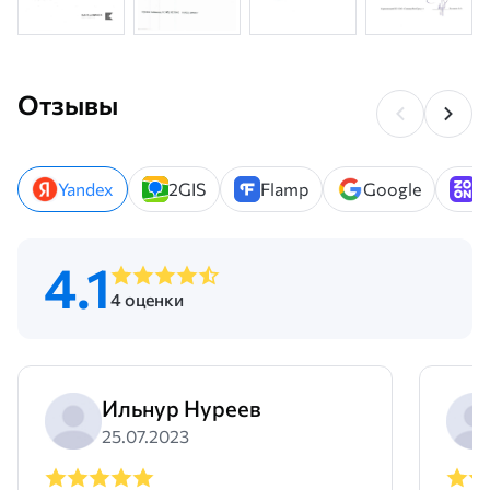
Отзывы
Yandex
2GIS
Flamp
Google
Z
4.1
4 оценки
Ильнур Нуреев
25.07.2023