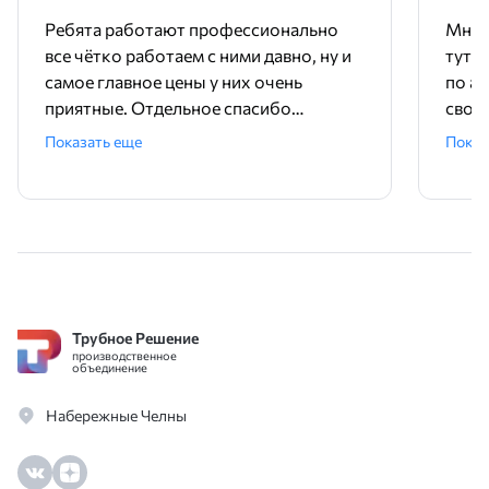
Ребята работают профессионально
Мне 
все чётко работаем с ними давно, ну и
тут 
самое главное цены у них очень
по ад
приятные. Отдельное спасибо
свое
менеджеру Родиону!
поряд
Показать еще
Показ
ника
Трубное Решение
производственное
объединение
Набережные Челны