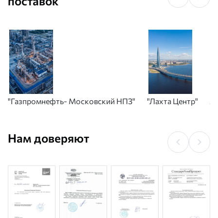
поставок
"Газпромнефть- Московский НПЗ"
"Лахта Центр"
А
Нам доверяют