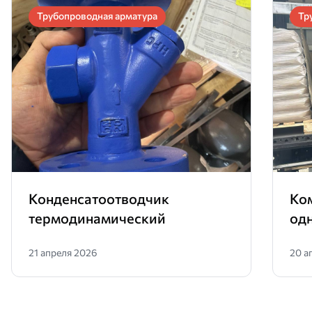
Трубопроводная арматура
Тр
Конденсатоотводчик
Ко
термодинамический
од
21 апреля 2026
20 а