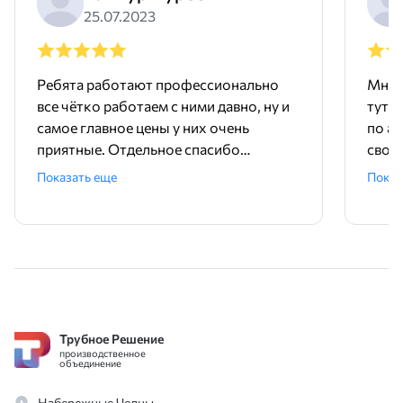
25.07.2023
Ребята работают профессионально
Мне 
все чётко работаем с ними давно, ну и
тут 
самое главное цены у них очень
по ад
приятные. Отдельное спасибо
свое
менеджеру Родиону!
поряд
Показать еще
Показ
ника
Трубное Решение
производственное
объединение
Набережные Челны