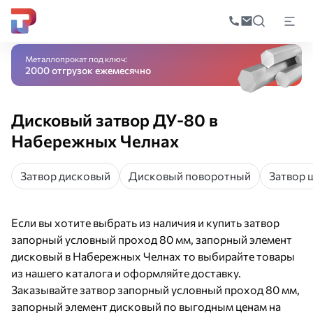
Поиск
по
Главная
Каталог
Трубопроводная арматура
Запорная арматура
Затв
катал
Металлопрокат под ключ:
2000 отгрузок ежемесячно
Дисковый затвор ДУ-80 в
Набережных Челнах
Затвор дисковый
Дисковый поворотный
Затвор 
Если вы хотите выбрать из наличия и купить затвор
запорный условный проход 80 мм, запорный элемент
дисковый в Набережных Челнах то выбирайте товары
из нашего каталога и оформляйте доставку.
Заказывайте затвор запорный условный проход 80 мм,
запорный элемент дисковый по выгодным ценам на