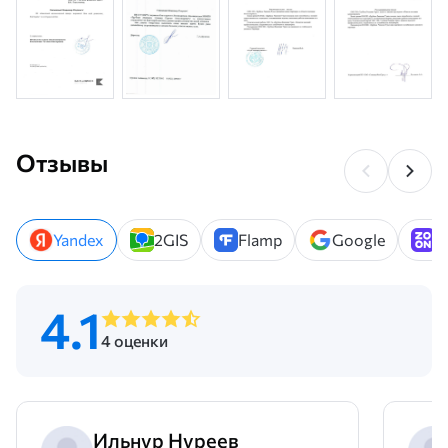
Отзывы
Yandex
2GIS
Flamp
Google
Z
4.1
4 оценки
Ильнур Нуреев