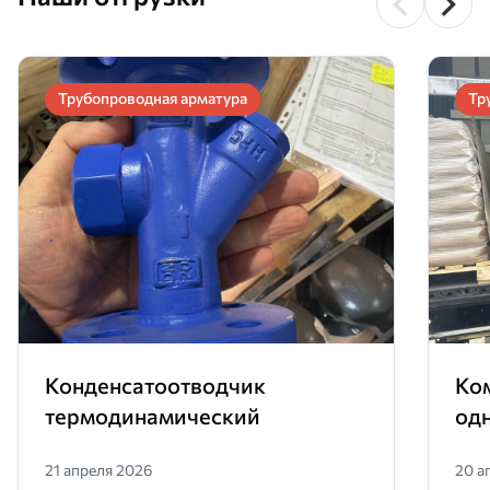
Трубопроводная арматура
Тр
Конденсатоотводчик
Ко
термодинамический
од
21 апреля 2026
20 а