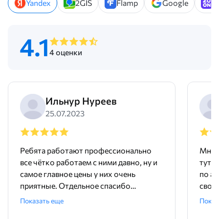
Yandex
2GIS
Flamp
Google
Z
4.1
4 оценки
Ильнур Нуреев
25.07.2023
Ребята работают профессионально
Мне 
все чётко работаем с ними давно, ну и
тут 
самое главное цены у них очень
по ад
приятные. Отдельное спасибо
свое
менеджеру Родиону!
поряд
Показать еще
Показ
ника