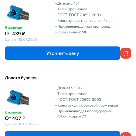
- Диаметр: 151
- Тип: шарошечное
- ГОСТ: ГОСТ 20692-2003
- Конструкция: с центральной пр...
- Применение: для мягких пород ...
В наличии
- Обозначение: МС
От 439 ₽
Цена от 18.07.2026
Уточнить цену
Долото буровое
- Диаметр: 139.7
- Тип: шарошечное
- ГОСТ: ГОСТ 20692-2003
- Конструкция: с боковой промывкой
- Применение: для пород средней...
В наличии
- Обозначение: СТ
От 407 ₽
Цена от 18.07.2026