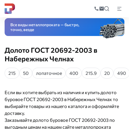
Поиск
по
Главная
Каталог
Оборудование
Буровое оборудование
Долото буро
катал
Все виды металлопроката — быстро,
точно, везде
Долото ГОСТ 20692-2003 в
Набережных Челнах
215
50
лопаточное
400
215.9
20
490
Если вы хотите выбрать из наличия и купить долото
буровое ГОСТ 20692-2003 в Набережных Челнах то
выбирайте товары из нашего каталога и оформляйте
доставку.
Заказывайте долото буровое ГОСТ 20692-2003 по
выгодным ценам на нашем сайте металлопроката