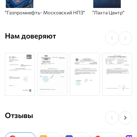
"Газпромнефть- Московский НПЗ"
"Лахта Центр"
А
Нам доверяют
Отзывы