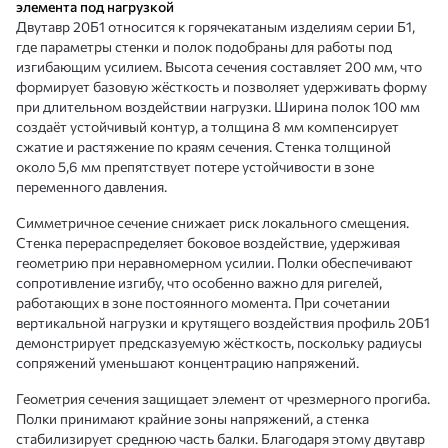
элемента под нагрузкой
Двутавр 20Б1 относится к горячекатаным изделиям серии Б1,
где параметры стенки и полок подобраны для работы под
изгибающим усилием. Высота сечения составляет 200 мм, что
формирует базовую жёсткость и позволяет удерживать форму
при длительном воздействии нагрузки. Ширина полок 100 мм
создаёт устойчивый контур, а толщина 8 мм компенсирует
сжатие и растяжение по краям сечения. Стенка толщиной
около 5,6 мм препятствует потере устойчивости в зоне
переменного давления.
Симметричное сечение снижает риск локального смещения.
Стенка перераспределяет боковое воздействие, удерживая
геометрию при неравномерном усилии. Полки обеспечивают
сопротивление изгибу, что особенно важно для ригелей,
работающих в зоне постоянного момента. При сочетании
вертикальной нагрузки и крутящего воздействия профиль 20Б1
демонстрирует предсказуемую жёсткость, поскольку радиусы
сопряжений уменьшают концентрацию напряжений.
Геометрия сечения защищает элемент от чрезмерного прогиба.
Полки принимают крайние зоны напряжений, а стенка
стабилизирует среднюю часть балки. Благодаря этому двутавр