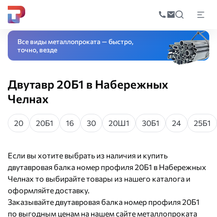
Поиск
по
Главная
Каталог
Черный прокат
Фасонный прокат
Двутавровая бал
катал
Все виды металлопроката — быстро,
точно, везде
Двутавр 20Б1 в Набережных
Челнах
20
20Б1
16
30
20Ш1
30Б1
24
25Б1
Если вы хотите выбрать из наличия и купить
двутавровая балка номер профиля 20Б1 в Набережных
Челнах то выбирайте товары из нашего каталога и
оформляйте доставку.
Заказывайте двутавровая балка номер профиля 20Б1
по выгодным ценам на нашем сайте металлопроката