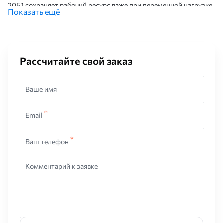
20Б1 сохраняет рабочий ресурс даже при переменной нагрузке.
Показать ещё
Масса в диапазоне 21–22 кг на метр делает элемент
оптимальным для конструкций, где требуется баланс между
прочностью и умеренным весом металла.
2. Основные размеры и параметры двутавра 20Б1 по
Рассчитайте свой заказ
сортаменту серии Б1
Ниже представлены ключевые характеристики, которые
используют при инженерных расчётах несущей способности
Ваше имя
элемента серии 20Б1:
Email
Параметр
Значение
Высота, мм
200
Ваш телефон
Ширина полки, мм
100
Толщина стенки, мм
5.6
Комментарий к заявке
Толщина полки, мм
8
Площадь сечения, см²
27–28
Масса 1 м, кг
21–22