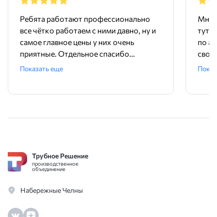
Ребята работают профессионально
Мне 
все чётко работаем с ними давно, ну и
тут 
самое главное цены у них очень
по ад
приятные. Отдельное спасибо
свое
менеджеру Родиону!
поряд
Показать еще
Показ
ника
Трубное Решение
производственное
объединение
Набережные Челны