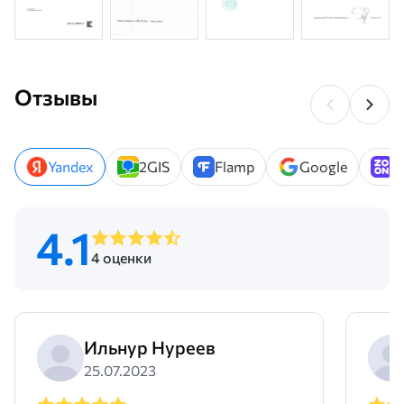
Отзывы
Yandex
2GIS
Flamp
Google
Z
4.1
4 оценки
Ильнур Нуреев
25.07.2023