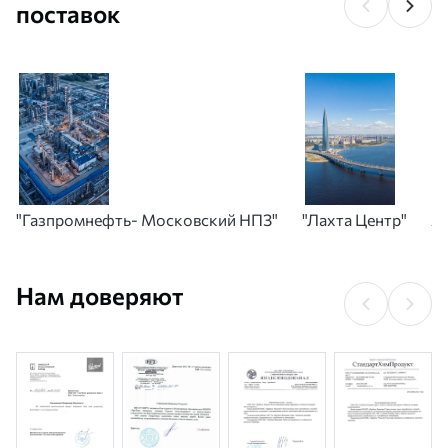
поставок
"Газпромнефть- Московский НПЗ"
"Лахта Центр"
А
Нам доверяют