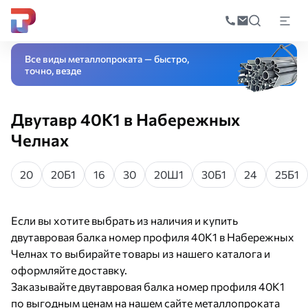
Поиск
по
Главная
Каталог
Черный прокат
Фасонный прокат
Двутавровая бал
катал
Все виды металлопроката — быстро,
точно, везде
Двутавр 40К1 в Набережных
Челнах
20
20Б1
16
30
20Ш1
30Б1
24
25Б1
Если вы хотите выбрать из наличия и купить
двутавровая балка номер профиля 40К1 в Набережных
Челнах то выбирайте товары из нашего каталога и
оформляйте доставку.
Заказывайте двутавровая балка номер профиля 40К1
по выгодным ценам на нашем сайте металлопроката