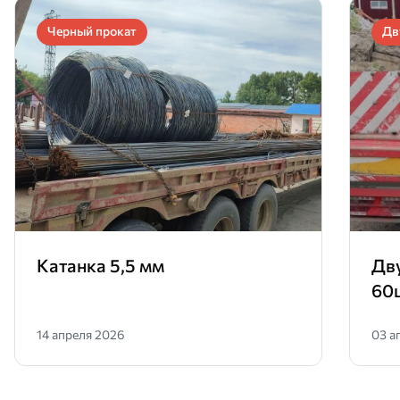
Черный прокат
Дв
Катанка 5,5 мм
Дв
60
14 апреля 2026
03 а