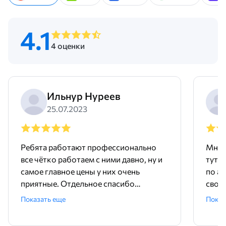
4.1
4 оценки
Ильнур Нуреев
25.07.2023
Ребята работают профессионально
Мне 
все чётко работаем с ними давно, ну и
тут 
самое главное цены у них очень
по ад
приятные. Отдельное спасибо
свое
менеджеру Родиону!
поряд
Показать еще
Показ
ника