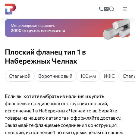
Поиск
по
Главная
Каталог
Трубопроводная арматура
Соединительные детал
катал
Металлопрокат под ключ:
2000 отгрузок ежемесячно
Плоский фланец тип 1 в
Набережных Челнах
Стальной
Воротниковый
100 мм
ИФС
Стал
Если вы хотите выбрать из наличия и купить
фланцевые соединения конструкция плоский,
исполнение 1 в Набережных Челнах то выбирайте
товары из нашего каталога и оформляйте доставку.
Заказывайте фланцевые соединения конструкция
плоский, исполнение 1 по выгодным ценам на нашем