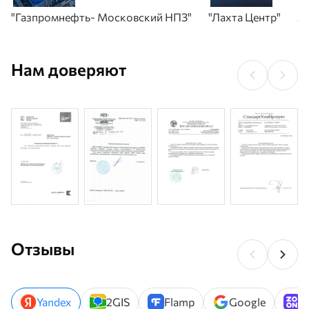
"Газпромнефть- Московский НПЗ"
"Лахта Центр"
А
Нам доверяют
Отзывы
Yandex
2GIS
Flamp
Google
Z