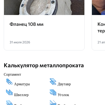
Фланец 108 мм
Ко
те
31 июля 2026
21 а
Калькулятор металлопроката