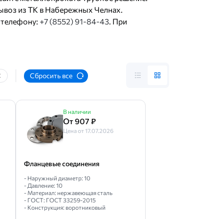
ывоз из ТК в Набережных Челнах.
 мм
Стальной ДУ-65
Стальной ДУ-250
13ХФА
 ДУ-50
 телефону:
Нержавеющий 15 мм
+7 (8552) 91-84-43
Стальной ДУ-25
. При
У-200 РУ-16
110 мм
ДУ-80 РУ-16
ДУ-100 РУ-10
-80
Стальной приварной ДУ-50
Сбросить все
В наличии
От 907 ₽
Цена от 17.07.2026
Фланцевые соединения
- Наружный диаметр: 10
- Давление: 10
- Материал: нержавеющая сталь
- ГОСТ: ГОСТ 33259-2015
- Конструкция: воротниковый