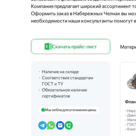
Стальной ДУ-80
Компания предлагает широкий ассортимент то
Нержавеющий 150 мм
Привар
Нержавеющий
Оформить заказ в Набережных Челнах вы мож
Стальной воротниковый
Нержа
Стальной резьбовой
необходимости наши консультанты помогут в
ДУ-300
15Х5М
Воротнико
Нержавеющий 40 мм
Стальной ДУ-32
Стально
Свободный ДУ-100
Плоский ДУ-50
Приварной
Скачать прайс-лист
Матер
Наличие на складе
Соответствие стандартам
ГОСТ и ТУ
Обязательное наличие
сертификатов
Флан
Мы online для уточнения цены
- Нар
- Давл
- Мат
- ГОС
- Кон