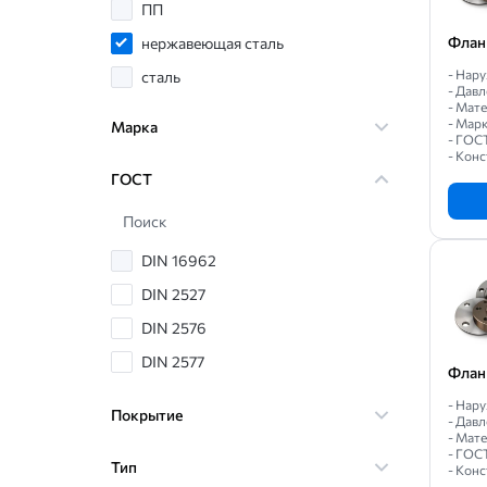
ПП
Флан
нержавеющая сталь
- Нар
сталь
- Давл
- Мат
- Марк
Марка
- ГОС
- Кон
ГОСТ
Поиск
DIN 16962
DIN 2527
DIN 2576
DIN 2577
Флан
DIN 2633
- Нар
Покрытие
- Давл
DIN 2642
- Мат
- ГОС
ISO 9001
Тип
- Конс