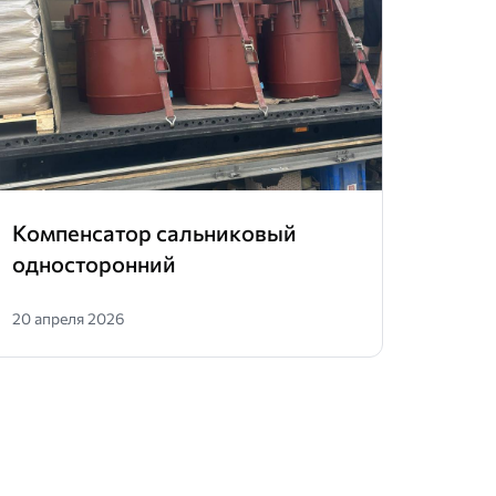
Компенсатор сальниковый
Плас
односторонний
труб
20 апреля 2026
01 апр