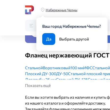
Главная
Каталог
Трубопроводная арматура
Соедините
Набережные Челны
Каталог
Поиск по каталогу
Ваш город Набережные Челны?
Все виды металлопрока
Да
Выбрать другой
Фланец нержавеющий ГОСТ 
Стальной
Воротниковый
100 мм
ИФС
Стальной
Плоский ДУ-300
ДУ-50
Стальной плоский при
Для трубы 25 мм
Стальной ДУ-125
Стальной п
ИФС ДУ-50
Показать ещё
Плоский тип 1
Оцинкованный
ДУ-2
Для трубы 20 мм
Стальной резьбовой ГОСТ 9
Стальной плоский приварной ДУ-50
Если вы хотите выбрать из наличия и купить
Стальной
Стальной прижимной
из нашего каталога и оформляйте доставку.
Стальной плоский прив
Стальной плоский приварной ДУ-80
Заказывайте фланцевые соединения нержавею
Приварно