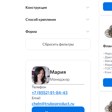
ГОСТ 12820-80
Конструкция
ГОСТ 12822-80
ГОСТ 25660-83
Способ крепления
ГОСТ 33259-2015
Форма
ГОСТ 9399-81
Сбросить фильтры
Флан
- Нар
- Давл
- Мат
- Марк
- ГОС
Мария
- Кон
Менеджер
Телефон
+7 (8552) 91-84-43
Email
cheln@truboproduct.ru