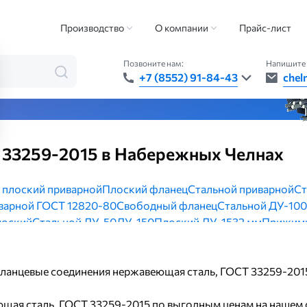
льные детали
Фланцевые соединения
Фланцевые соединения нержав
Производство
О компании
Прайс-лист
Позвоните нам:
Напишите 
+7 (8552) 91-84-43
chel
та — быстро, точно, везде
33259-2015 в Набережных Челнах
 плоский приварной
Плоский фланец
Стальной приварной
Ст
варной ГОСТ 12820-80
Свободный фланец
Стальной ДУ-100
лоский
Стальной ДУ-50
ДУ-150
Плоский ДУ-15
32 мм
Прижимн
5 РУ-25
ДУ-200
Нержавеющий плоский
Плоский ГОСТ 3325
399-81
Стальной ДУ-200
Стальной приварной ДУ-100
ИФС Д
 фланцевые соединения нержавеющая сталь, ГОСТ 33259-20
 плоский приварной ДУ-150
Плоский ДУ-100
Глухой ДУ-100
арной ДУ-200
Плоский ГОСТ 12820-80
Воротниковый из не
щая сталь, ГОСТ 33259-2015 по выгодным ценам на нашем 
й ДУ-100
ДУ-250
Стальной ДУ-150
Свободный ДУ-50
Плоски