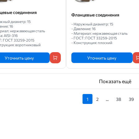
цевые соединения
Фланцевые соединения
ужный диаметр: 15
- Наружный диаметр: 15
ение: 16
- Давление: 16
ериал: нержавеющая сталь
- Материал: нержавеющая сталь
а: AISI-316
- ГОСТ: ГОСТ 33259-2015
Т: ГОСТ 33259-2015
- Конструкция: плоский
струкция: воротниковый
Уточнить цену
Уточнить цену
Показать ещё
1
2
...
38
39