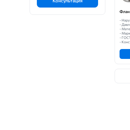
Консультация
Флан
- Нар
- Давл
- Мат
- Марк
- ГОС
- Кон