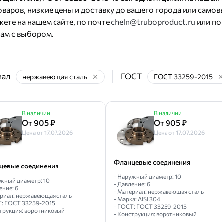
варов, низкие цены и доставку до вашего города или самов
ной ДУ-50
Воротниковый ДУ-200
ДУ-500
Нержавеющий 65
ете на нашем сайте, по почте
веющий ГОСТ 33259-2015
Свободный ДУ-80
cheln@truboproduct.ru
Воротниковый
или по
ам с выбором.
вый ДУ-150
ДУ-100 РУ-16
Стальной ДУ-40
Воротниковый Д
й ДУ-300
Стальной ГОСТ 12820-80
Стальной приварной ДУ
 ДУ-80
Исполнение 3
Полипропиленовый армированный
иал
ГОСТ
нержавеющая сталь
ГОСТ 33259-2015
В наличии
В наличии
От 905 ₽
От 905 ₽
Цена от 17.07.2026
Цена от 17.07.2026
Фланцевые соединения
цевые соединения
- Наружный диаметр: 10
ужный диаметр: 10
- Давление: 6
ение: 6
- Материал: нержавеющая сталь
ериал: нержавеющая сталь
- Марка: AISI 304
Т: ГОСТ 33259-2015
- ГОСТ: ГОСТ 33259-2015
струкция: воротниковый
- Конструкция: воротниковый