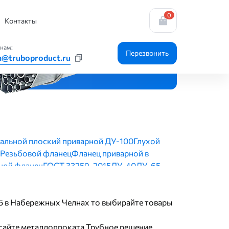
0
еющая сталь, ГОСТ 33259-2015
Контакты
нам:
Перезвонить
n@truboproduct.ru
альной плоский приварной ДУ-100
Глухой
Резьбовой фланец
Фланец приварной в
ой фланец
ГОСТ 33259-2015
ДУ-40
ДУ-65
9-2015
Исполнение 1
09Г2С
Стальной ДУ-160
У-100
ДУ-125
Полипропиленовый
15 в Набережных Челнах то выбирайте товары
Воротниковый ДУ-100
ДУ-50 РУ-16
ржавеющей стали
Исполнение 2
сайте металлопроката Трубное решение.
й dn150 pn16
Компрессионный
ДУ-40 РУ-40