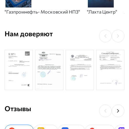
"Газпромнефть- Московский НПЗ"
"Лахта Центр"
А
Нам доверяют
Отзывы