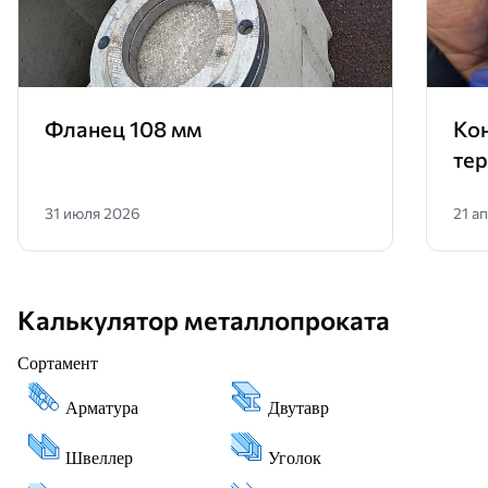
Фланец 108 мм
Ко
те
31 июля 2026
21 а
Калькулятор металлопроката