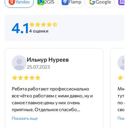
Yandex
2GIS
Flamp
Google
Z
4.1
4 оценки
Ильнур Нуреев
25.07.2023
Ребята работают профессионально
Мне 
все чётко работаем с ними давно, ну и
тут 
самое главное цены у них очень
по ад
приятные. Отдельное спасибо
свое
менеджеру Родиону!
поряд
Показать еще
Показ
ника