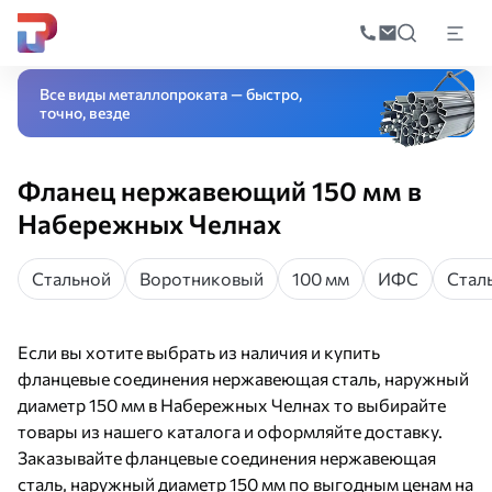
Поиск
по
Главная
Каталог
Трубопроводная арматура
Соединительные детал
катал
Все виды металлопроката — быстро,
точно, везде
Фланец нержавеющий 150 мм в
Набережных Челнах
Стальной
Воротниковый
100 мм
ИФС
Стал
Если вы хотите выбрать из наличия и купить
фланцевые соединения нержавеющая сталь, наружный
диаметр 150 мм в Набережных Челнах то выбирайте
товары из нашего каталога и оформляйте доставку.
Заказывайте фланцевые соединения нержавеющая
сталь, наружный диаметр 150 мм по выгодным ценам на