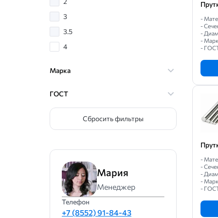
2
Прут
3
- Мате
- Сече
3.5
- Диам
- Мар
4
- ГОС
4.5
Марка
5
5.5
ГОСТ
6
Сбросить фильтры
6.5
7
Прут
7.5
- Мате
8
- Сече
Мария
- Диам
- Мар
8.5
Менеджер
- ГОС
9
Телефон
+7 (8552) 91-84-43
9.5