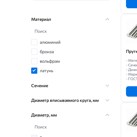
Материал
Поиск
алюминий
Прут
бронза
- Мате
вольфрам
- Сече
- Диам
латунь
- Мар
- ГОС
медь
Сечение
титан
Диаметр вписываемого круга, мм
Диаметр, мм
Поиск