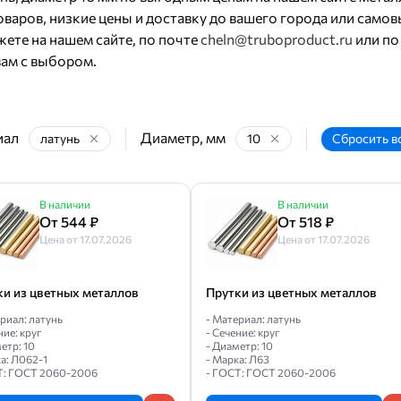
варов, низкие цены и доставку до вашего города или самов
ете на нашем сайте, по почте
cheln@truboproduct.ru
или по
ам с выбором.
иал
Диаметр, мм
латунь
10
Сбросить в
В наличии
В наличии
От 544 ₽
От 518 ₽
Цена от 17.07.2026
Цена от 17.07.2026
ки из цветных металлов
Прутки из цветных металлов
риал: латунь
- Материал: латунь
ние: круг
- Сечение: круг
етр: 10
- Диаметр: 10
а: Л062-1
- Марка: Л63
Т: ГОСТ 2060-2006
- ГОСТ: ГОСТ 2060-2006