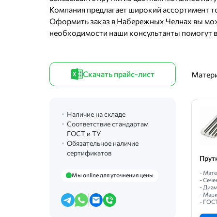
Компания предлагает широкий ассортимент то
Оформить заказ в Набережных Челнах вы мож
необходимости наши консультанты помогут в
Скачать прайс-лист
Матер
Наличие на складе
Соответствие стандартам
ГОСТ и ТУ
Обязательное наличие
сертификатов
Прут
- Мате
Мы online для уточнения цены
- Сече
- Диам
- Марк
- ГОС