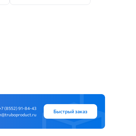
+7 (8552) 91-84-43
Быстрый заказ
n@truboproduct.ru