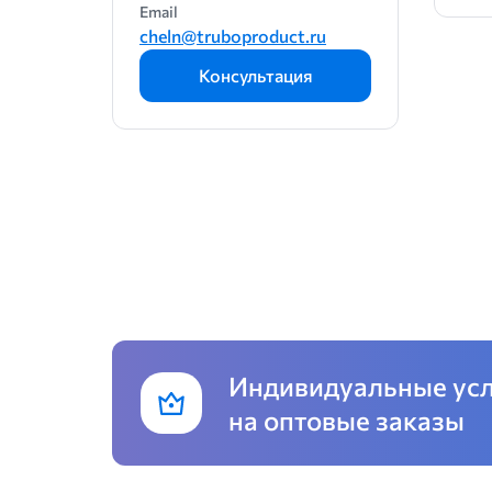
Email
10
cheln@truboproduct.ru
10.5
Консультация
11
11.5
12
13
14
15
16
17
18
Индивидуальные ус
19
на оптовые заказы
20
21