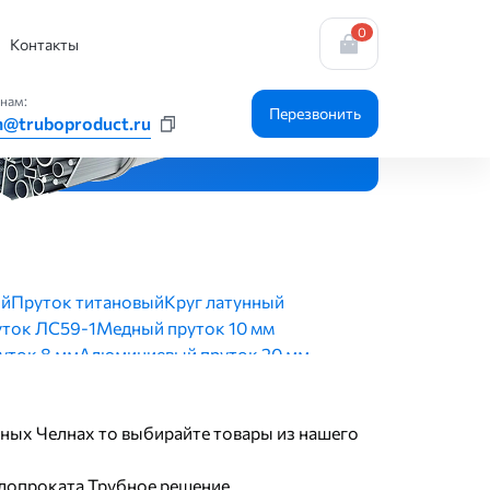
0
Контакты
нам:
Перезвонить
n@truboproduct.ru
ый
Пруток титановый
Круг латунный
уток ЛС59-1
Медный пруток 10 мм
уток 8 мм
Алюминиевый пруток 20 мм
ный пруток 5 мм
Медный пруток 20 мм
 10х10 мм
Квадрат алюминиевый 30х30 мм
ежных Челнах то выбирайте товары из нашего
ллопроката Трубное решение.