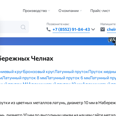
ветных металлов
Прутки из цветных металлов латунь, диаметр 10 мм
Производство
О компании
Прайс-лист
Позвоните нам:
Напишите 
+7 (8552) 91-84-43
chel
та — быстро, точно, везде
абережных Челнах
иевый круг
Бронзовый круг
Латунный пруток
Пруток медн
м
Латунный пруток 8 мм
Латунный пруток 6 мм
Латунный пр
ный пруток М1
Алюминиевый пруток 10 мм
Алюминиевый пр
ок 6 мм
Алюминиевый пруток Д16Т
Медный пруток 6 мм
Мед
 Д16Т
Квадрат алюминиевый 20х20 мм
Квадрат алюминиевый
прутки из цветных металлов латунь, диаметр 10 мм в Набер
унь, диаметр 10 мм по выгодным ценам на нашем сайте мета