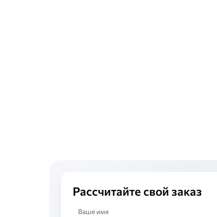
90
95
100
105
108
110
115
120
125
130
140
150
160
Рассчитайте свой заказ
170
Ваше имя
180