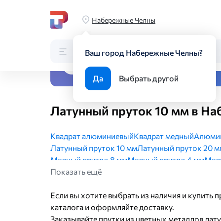
Главная
Каталог
Цветной металлопрокат
Прутки из ц
Набережные Челны
Каталог
Поиск по каталогу
Ваш город Набережные Челны?
Все виды металлопрока
Да
Выбрать другой
Латунный пруток 10 мм в Н
Квадрат алюминиевый
Квадрат медный
Алюмин
Латунный пруток 10 мм
Латунный пруток 20 м
Медный пруток 8 мм
Медный пруток 4 мм
Мед
Алюминиевый пруток 5 мм
Показать ещё
Алюминиевый прут
Бронзовый круг БРАЖ9-4
Алюминиевый круг
Если вы хотите выбрать из наличия и купить 
каталога и оформляйте доставку.
Заказывайте прутки из цветных металлов лат