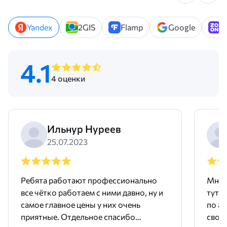
Yandex
2GIS
Flamp
Google
Z
4.1
4 оценки
Ильнур Нуреев
25.07.2023
Ребята работают профессионально
Мне 
все чётко работаем с ними давно, ну и
тут 
самое главное цены у них очень
по ад
приятные. Отдельное спасибо
свое