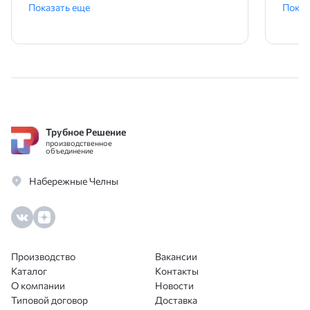
менеджеру Родиону!
поряд
Показать еще
Показ
ника
Трубное Решение
производственное
объединение
Набережные Челны
Производство
Вакансии
Каталог
Контакты
О компании
Новости
Типовой договор
Доставка