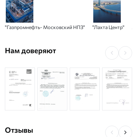
"Газпромнефть- Московский НПЗ"
"Лахта Центр"
А
Нам доверяют
Отзывы