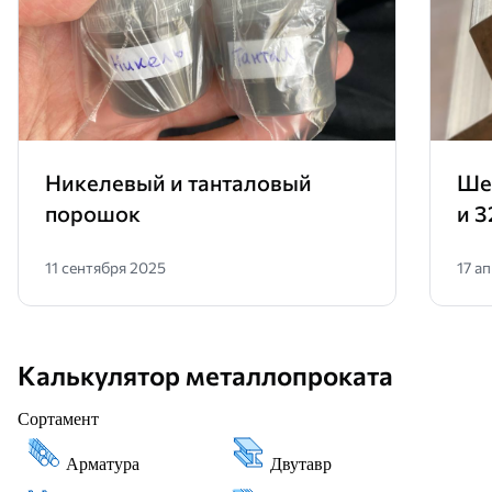
Никелевый и танталовый
Ше
порошок
и 3
11 сентября 2025
17 а
Калькулятор металлопроката