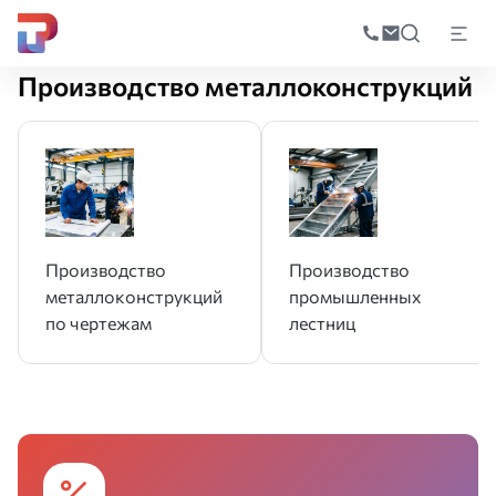
Поиск
по
Главная
Производство
Производство металлоконструкций
катал
Производство металлоконструкций
Производство
Производство
металлоконструкций
промышленных
по чертежам
лестниц