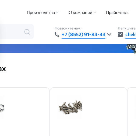
Производство
О компании
Прайс-лист
Позвоните нам:
Напишите 
+7 (8552) 91-84-43
chel
та — быстро, точно, везде
ах