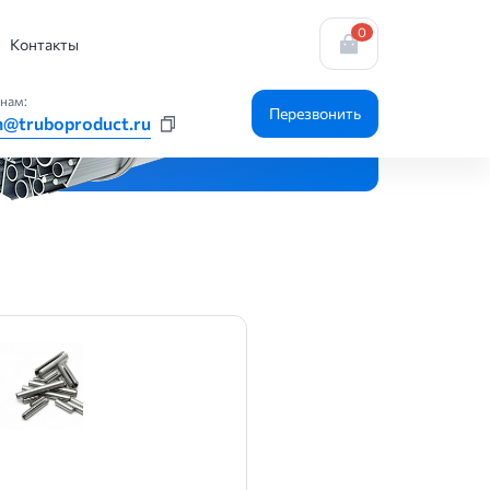
0
Контакты
нам:
Перезвонить
n@truboproduct.ru