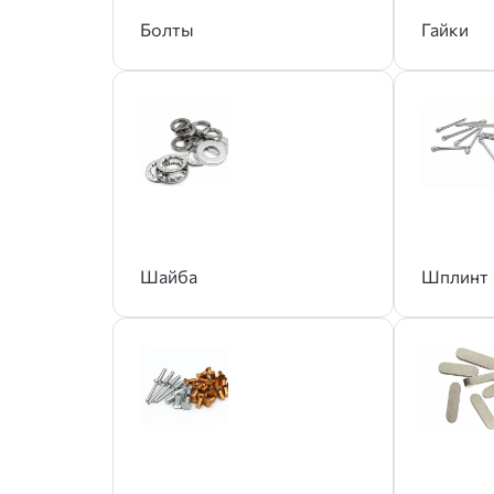
Болты
Гайки
Шайба
Шплинт