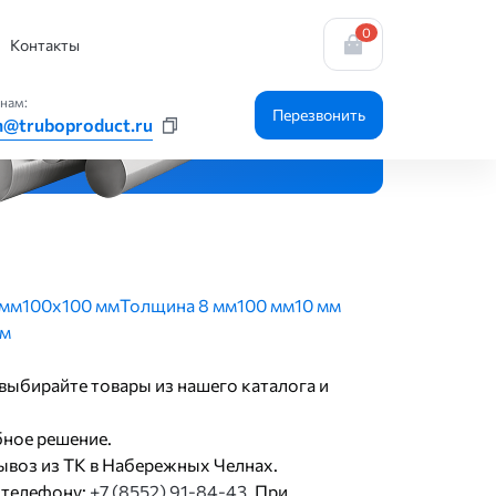
0
Контакты
нам:
Перезвонить
n@truboproduct.ru
 мм
100х100 мм
Толщина 8 мм
100 мм
10 мм
мм
выбирайте товары из нашего каталога и
бное решение.
ывоз из ТК в Набережных Челнах.
 телефону:
+7 (8552) 91-84-43
. При