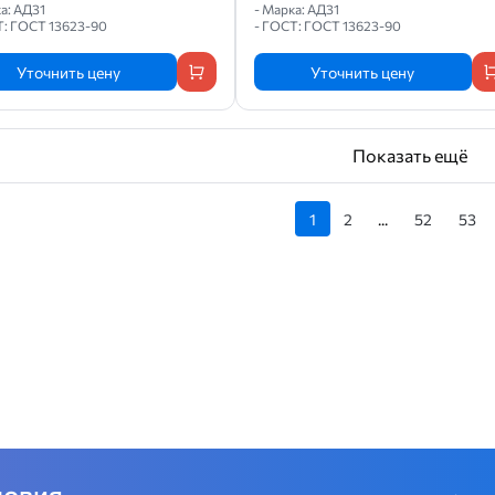
а: АД31
- Марка: АД31
Т: ГОСТ 13623-90
- ГОСТ: ГОСТ 13623-90
Уточнить цену
Уточнить цену
Показать ещё
1
2
...
52
53
ловия