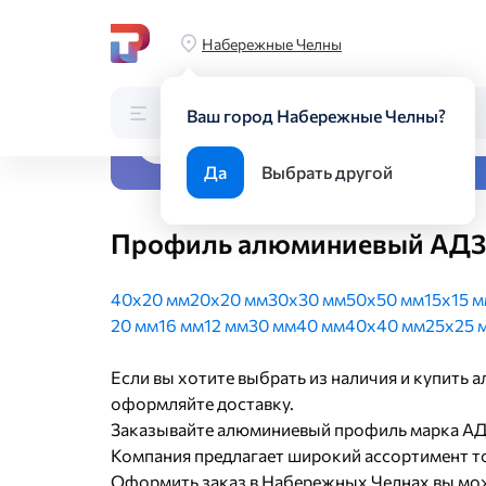
Главная
Каталог
Цветной металлопрокат
Алюминиевы
Набережные Челны
Каталог
Поиск по каталогу
Ваш город Набережные Челны?
Все виды металлопрока
Да
Выбрать другой
Профиль алюминиевый АД31
40х20 мм
20х20 мм
30х30 мм
50х50 мм
15х15 
20 мм
16 мм
12 мм
30 мм
40 мм
40х40 мм
25х25 
Если вы хотите выбрать из наличия и купить
оформляйте доставку.
Заказывайте алюминиевый профиль марка АД3
Компания предлагает широкий ассортимент то
Оформить заказ в Набережных Челнах вы мож