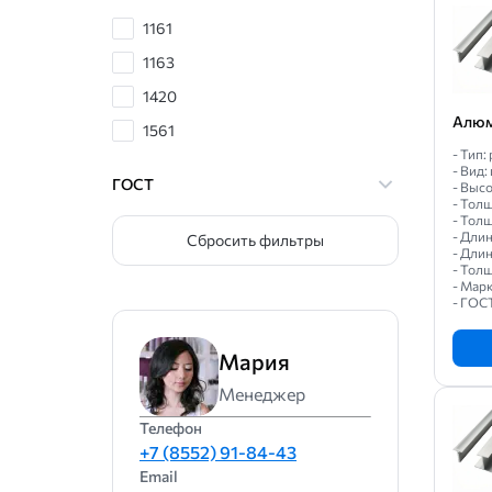
1161
1163
1420
Алюм
1561
- Тип
1915
- Вид:
ГОСТ
- Высо
1920
- Толщ
- Толщ
1925
- Длин
Сбросить фильтры
- Длин
1935
- Толщ
- Марк
1973
- ГОС
1980
Мария
1985ч
Менеджер
АВ
Телефон
АВД1-1
+7 (8552) 91-84-43
АД31
Email