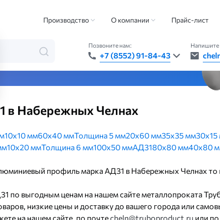
й профиль
Алюминиевый профиль марка АД31
Производство
О компании
Прайс-лист
Позвоните нам:
Напишите 
+7 (8552) 91-84-43
chel
та — быстро, точно, везде
 в Набережных Челнах
мм
10х10 мм
60х40 мм
Толщина 5 мм
20х60 мм
35х35 мм
30х15
мм
10х20 мм
Толщина 6 мм
100х50 мм
АД31
80х80 мм
40х80 
 алюминиевый профиль марка АД31 в Набережных Челнах то 
1 по выгодным ценам на нашем сайте металлопроката Тру
варов, низкие цены и доставку до вашего города или самов
ете на нашем сайте, по почте
cheln@truboproduct.ru
или по