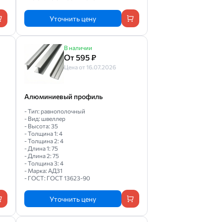
Уточнить цену
В наличии
От 595 ₽
Цена от 16.07.2026
Алюминиевый профиль
- Тип: равнополочный
- Вид: швеллер
- Высота: 35
- Толщина 1: 4
- Толщина 2: 4
- Длина 1: 75
- Длина 2: 75
- Толщина 3: 4
- Марка: АД31
- ГОСТ: ГОСТ 13623-90
Уточнить цену