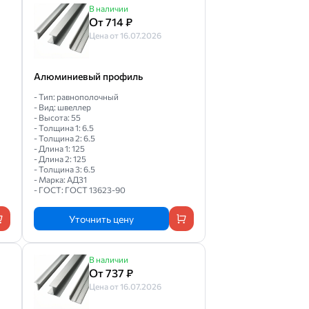
В наличии
От 714 ₽
Цена от 16.07.2026
Алюминиевый профиль
- Тип: равнополочный
- Вид: швеллер
- Высота: 55
- Толщина 1: 6.5
- Толщина 2: 6.5
- Длина 1: 125
- Длина 2: 125
- Толщина 3: 6.5
- Марка: АД31
- ГОСТ: ГОСТ 13623-90
Уточнить цену
В наличии
От 737 ₽
Цена от 16.07.2026