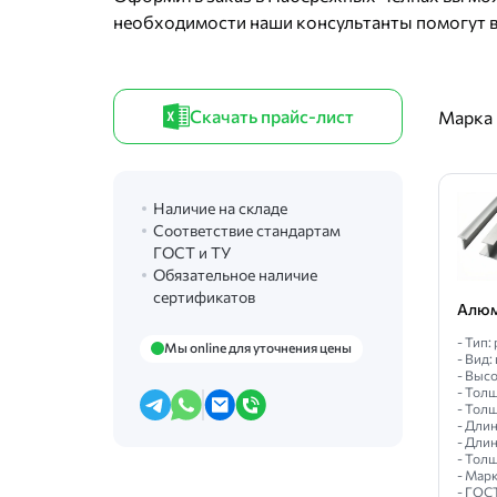
необходимости наши консультанты помогут в
Скачать прайс-лист
Марка
Наличие на складе
Соответствие стандартам
ГОСТ и ТУ
Обязательное наличие
сертификатов
Алюм
- Тип
Мы online для уточнения цены
- Вид:
- Высо
- Толщ
- Толщ
- Длин
- Длин
- Толщ
- Марк
- ГОС