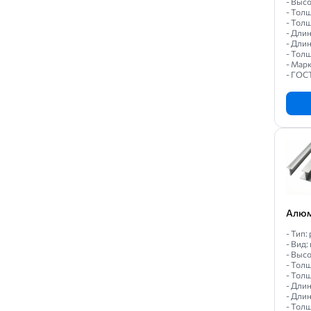
- Высо
- Толщ
АМцС
- Толщ
- Длин
ВАД1
- Длин
- Толщ
ВД1
- Марк
- ГОС
ВД17
Д1
Д16
Д16Т
Д16ч
Д19ч
Алюм
Д20
- Тип
К48-2
- Вид:
- Высо
К48-2пч
- Толщ
- Толщ
М40
- Длин
- Длин
- Толщ