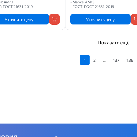
ка: АМг3
- Марка: АМг3
Т: ГОСТ 21631-2019
- ГОСТ: ГОСТ 21631-2019
Уточнить цену
Уточнить цену
Показать ещё
1
2
...
137
138
ловия