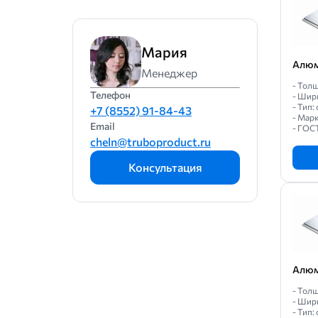
9
9.5
Мария
Алюм
10
Менеджер
- Толщ
10.5
Телефон
- Шир
- Тип
+7 (8552) 91-84-43
12
- Мар
Email
- ГОС
cheln@truboproduct.ru
Консультация
Алюм
- Толщ
- Шир
- Тип