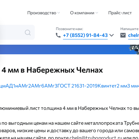
металлов
Алюминиевый лист
Алюминиевый лист толщина 4 мм
Производство
О компании
Прайс-лист
Позвоните нам:
Напишите 
+7 (8552) 91-84-43
chel
та — быстро, точно, везде
4 мм в Набережных Челнах
цм
АД1н
АМг2
АМг6
АМг3
ГОСТ 21631-2019
Квинтет
2 мм
3 мм
 алюминиевый лист толщина 4 мм в Набережных Челнах то вы
 по выгодным ценам на нашем сайте металлопроката Трубн
варов, низкие цены и доставку до вашего города или самов
ете на нашем сайте, по почте
cheln@truboproduct.ru
или по