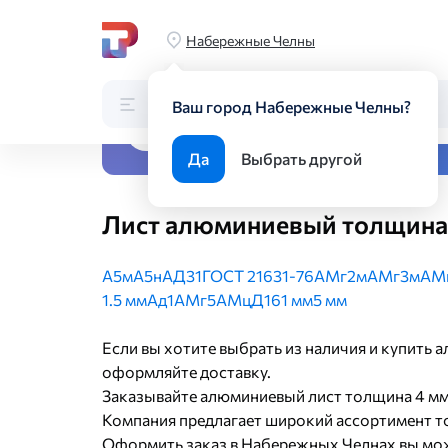
Главная
Каталог
Листовой прокат
Листы из цветных 
Набережные Челны
Каталог
Поиск по каталогу
Ваш город Набережные Челны?
Все виды металлопрока
Да
Выбрать другой
Лист алюминиевый толщина 
А5м
А5н
АД31
ГОСТ 21631-76
АМг2м
АМг3м
АМ
1.5 мм
Ад1
АМг5
АМц
Д16
1 мм
5 мм
Если вы хотите выбрать из наличия и купить
оформляйте доставку.
Заказывайте алюминиевый лист толщина 4 мм
Компания предлагает широкий ассортимент то
Оформить заказ в Набережных Челнах вы мож