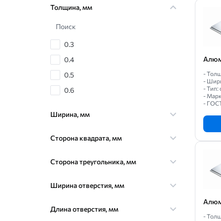
Толщина, мм
Поиск
0.3
Алюм
0.4
- Толщ
0.5
- Шир
- Тип
0.6
- Мар
- ГОС
0.7
Ширина, мм
0.8
0.9
Сторона квадрата, мм
1
Сторона треугольника, мм
1.2
1.5
Ширина отверстия, мм
1.6
Алюм
Длина отверстия, мм
1.8
- Толщ