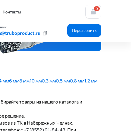
0
Контакты
нам:
Перезвонить
n@truboproduct.ru
4 мм
6 мм
8 мм
10 мм
0.3 мм
0.5 мм
0.8 мм
1.2 мм
бирайте товары из нашего каталога и
ое решение.
ывоз из ТК в Набережных Челнах.
 телефону:
+7 (8552) 91-84-43
. При