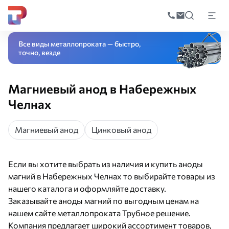
Поиск
по
Главная
Каталог
Цветной металлопрокат
Электроды из цветных ме
катал
Все виды металлопроката — быстро,
точно, везде
Магниевый анод в Набережных
Челнах
Магниевый анод
Цинковый анод
Если вы хотите выбрать из наличия и купить аноды
магний в Набережных Челнах то выбирайте товары из
нашего каталога и оформляйте доставку.
Заказывайте аноды магний по выгодным ценам на
нашем сайте металлопроката Трубное решение.
Компания предлагает широкий ассортимент товаров,