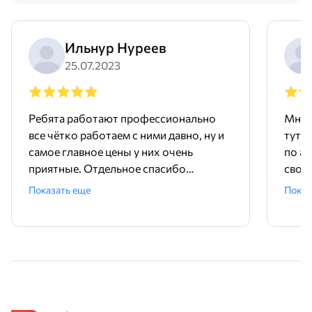
Ильнур Нуреев
25.07.2023
Ребята работают профессионально
Мне 
все чётко работаем с ними давно, ну и
тут 
самое главное цены у них очень
по ад
приятные. Отдельное спасибо
свое
менеджеру Родиону!
поряд
Показать еще
Показ
ника