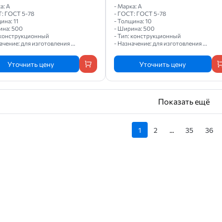
а: А
- Марка: А
Т: ГОСТ 5-78
- ГОСТ: ГОСТ 5-78
ина: 11
- Толщина: 10
ина: 500
- Ширина: 500
: конструкционный
- Тип: конструкционный
ачение: для изготовления ...
- Назначение: для изготовления ...
Уточнить цену
Уточнить цену
Показать ещё
1
2
...
35
36