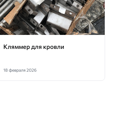
Кляммер для кровли
Анке
геор
18 февраля 2026
03 фев