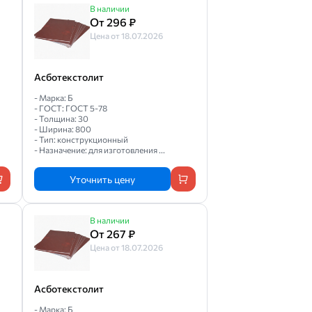
В наличии
От 296 ₽
Цена от 18.07.2026
Асботекстолит
- Марка: Б
- ГОСТ: ГОСТ 5-78
- Толщина: 30
- Ширина: 800
- Тип: конструкционный
- Назначение: для изготовления ...
Уточнить цену
В наличии
От 267 ₽
Цена от 18.07.2026
Асботекстолит
- Марка: Б