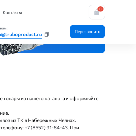
0
Контакты
нам:
Перезвонить
n@truboproduct.ru
е товары из нашего каталога и оформляйте
ние.
ывоз из ТК в Набережных Челнах.
 телефону:
+7 (8552) 91-84-43
. При