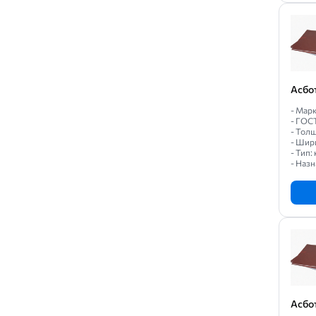
Асбо
- Марк
- ГОС
- Толщ
- Шир
- Тип
- Назн
Асбо