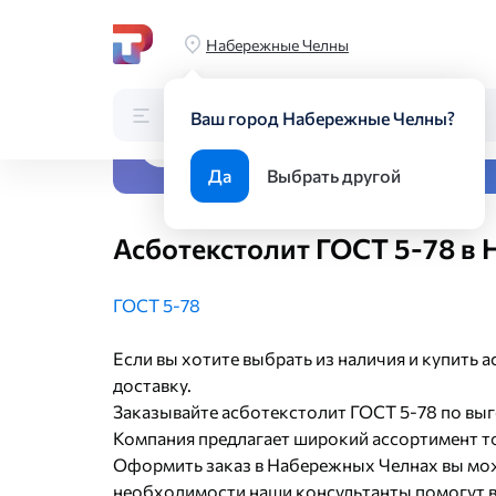
Главная
Каталог
Стройматериалы
Изделия из асбеста
Набережные Челны
Каталог
Поиск по каталогу
Ваш город Набережные Челны?
Все виды металлопрока
Да
Выбрать другой
Асботекстолит ГОСТ 5-78 в
ГОСТ 5-78
Если вы хотите выбрать из наличия и купить
доставку.
Заказывайте асботекстолит ГОСТ 5-78 по вы
Компания предлагает широкий ассортимент то
Оформить заказ в Набережных Челнах вы мож
необходимости наши консультанты помогут в