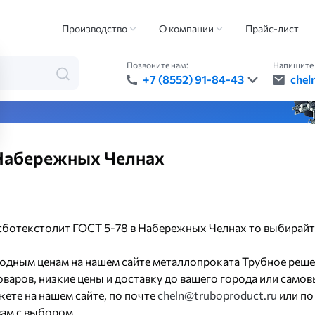
Асботекстолит
Асботекстолит ГОСТ 5-78
Производство
О компании
Прайс-лист
Позвоните нам:
Напишите 
+7 (8552) 91-84-43
chel
та — быстро, точно, везде
 Набережных Челнах
 асботекстолит ГОСТ 5-78 в Набережных Челнах то выбирайт
годным ценам на нашем сайте металлопроката Трубное реше
варов, низкие цены и доставку до вашего города или самов
ете на нашем сайте, по почте
cheln@truboproduct.ru
или по
ам с выбором.