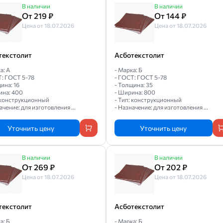
В наличии
В наличии
От 219 ₽
От 144 ₽
Цена от 18.07.2026
Цена от 18.07.2026
текстолит
Асботекстолит
а: А
- Марка: Б
Т: ГОСТ 5-78
- ГОСТ: ГОСТ 5-78
ина: 16
- Толщина: 35
ина: 400
- Ширина: 800
: конструкционный
- Тип: конструкционный
ачение: для изготовления ...
- Назначение: для изготовления ...
Уточнить цену
Уточнить цену
В наличии
В наличии
От 269 ₽
От 202 ₽
Цена от 18.07.2026
Цена от 18.07.2026
текстолит
Асботекстолит
а: Б
- Марка: Б