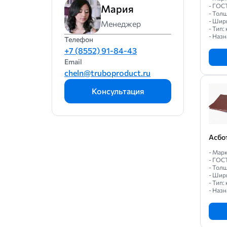
- ГОС
Мария
- Толщ
- Шир
Менеджер
- Тип
- Назн
Телефон
+7 (8552) 91-84-43
Email
cheln@truboproduct.ru
Консультация
Асбо
- Марк
- ГОС
- Толщ
- Шир
- Тип
- Назн