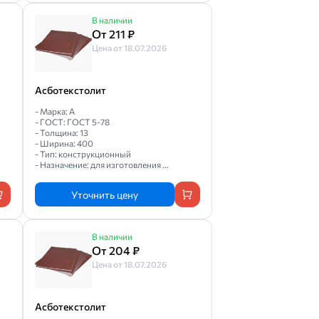
В наличии
От 211 ₽
Цена от 18.07.2026
Асботекстолит
- Марка: А
- ГОСТ: ГОСТ 5-78
- Толщина: 13
- Ширина: 400
- Тип: конструкционный
- Назначение: для изготовления ...
Уточнить цену
В наличии
От 204 ₽
Цена от 18.07.2026
Асботекстолит