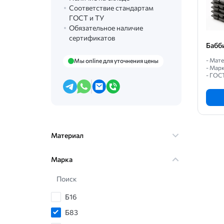
Соответствие стандартам
ГОСТ и ТУ
Обязательное наличие
сертификатов
Бабб
- Мате
Мы online для уточнения цены
- Марк
- ГОС
Материал
Марка
Поиск
Б16
Б83