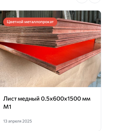
Цветной металлопрокат
Цвет
Лист медный 0.5х600х1500 мм
Лент
М1
13 апреля 2025
10 апр