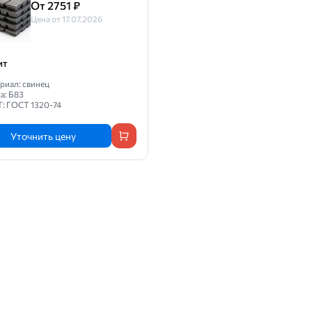
От 2751 ₽
Цена от 17.07.2026
ит
риал: свинец
а: Б83
Т: ГОСТ 1320-74
Уточнить цену