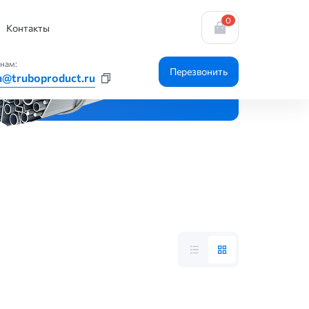
0
Контакты
нам:
Перезвонить
n@truboproduct.ru