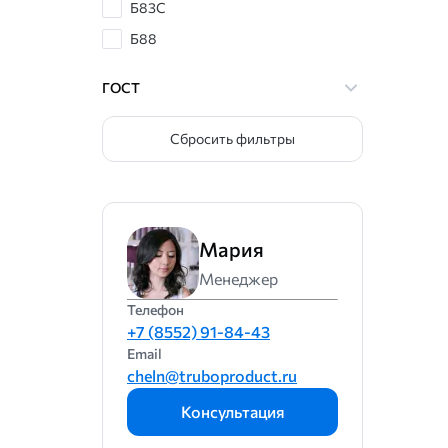
Б83С
Б88
БК2
ГОСТ
БК2Ц
БК2Ш
Сбросить фильтры
БКА
БН
БС6
Мария
Менеджер
Телефон
+7 (8552) 91-84-43
Email
cheln@truboproduct.ru
Консультация