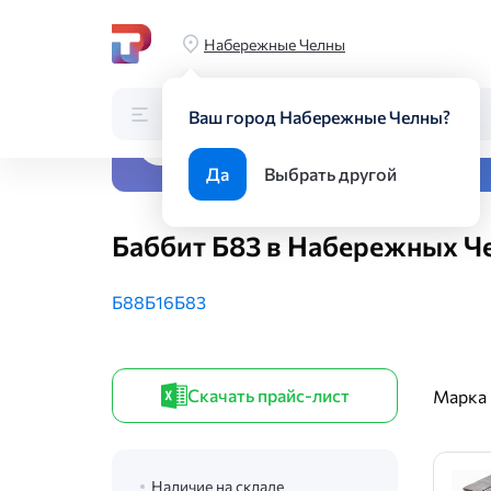
Главная
Каталог
Цветной металлопрокат
Чушки, слит
Набережные Челны
Каталог
Поиск по каталогу
Ваш город Набережные Челны?
Все виды металлопрока
Да
Выбрать другой
Баббит Б83 в Набережных Ч
Б88
Б16
Б83
Скачать прайс-лист
Марка
Наличие на складе