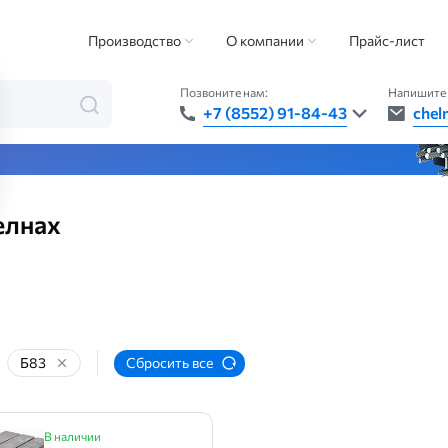
ки
Баббит
Баббит марка Б83
Производство
О компании
Прайс-лист
Позвоните нам:
Напишите 
+7 (8552) 91-84-43
chel
та — быстро, точно, везде
елнах
Б83
Сбросить все
В наличии