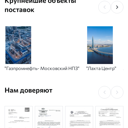
Крупнейшие объекты
поставок
"Газпромнефть- Московский НПЗ"
"Лахта Центр"
А
Нам доверяют