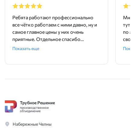
Ребята работают профессионально
Мне 
все чётко работаем с ними давно, ну и
тут 
самое главное цены у них очень
по ад
приятные. Отдельное спасибо
свое
менеджеру Родиону!
поряд
Показать еще
Показ
ника
Трубное Решение
производственное
объединение
Набережные Челны