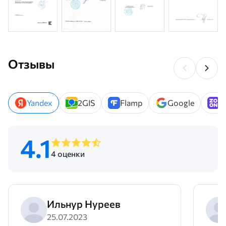
Отзывы
Yandex
2GIS
Flamp
Google
Z
4.1
4 оценки
Ильнур Нуреев
25.07.2023