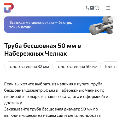
Поиск
по
Главная
Каталог
Трубный прокат
Труба бесшовная
Труба бесшовная
катал
Все виды металлопроката — быстро,
точно, везде
Труба бесшовная 50 мм в
Набережных Челнах
Толстостенная 32 мм
Толстостенная 50 мм
Толсто
Если вы хотите выбрать из наличия и купить труба
бесшовная диаметр 50 мм в Набережных Челнах то
выбирайте товары из нашего каталога и оформляйте
доставку.
Заказывайте труба бесшовная диаметр 50 мм по
выгодным ценам на нашем сайте металлопроката