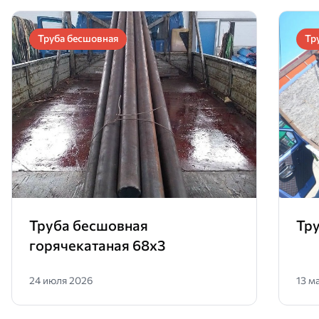
Труба бесшовная
Тр
Труба бесшовная
Тру
горячекатаная 68х3
24 июля 2026
13 м