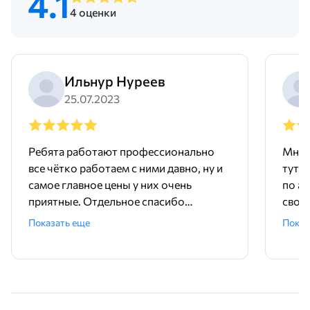
4.1
4 оценки
Ильнур Нуреев
25.07.2023
Ребята работают профессионально
Мне 
все чётко работаем с ними давно, ну и
тут 
самое главное цены у них очень
по ад
приятные. Отдельное спасибо
свое
менеджеру Родиону!
поряд
Показать еще
Показ
ника