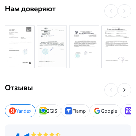
Нам доверяют
Отзывы
Yandex
2GIS
Flamp
Google
Z