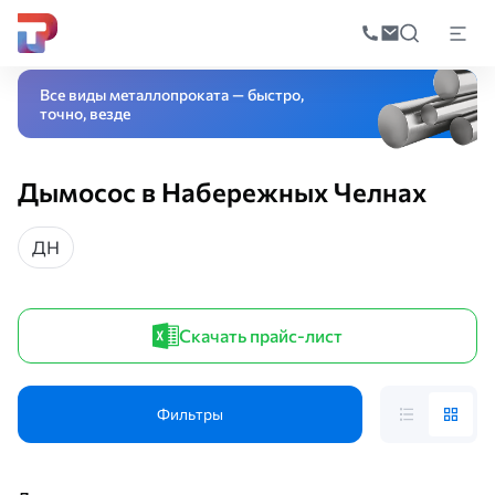
Поиск
по
Главная
Каталог
Вентиляционные системы
Воздухоотводы (воздух
катал
Все виды металлопроката — быстро,
точно, везде
Дымосос в Набережных Челнах
ДН
Скачать прайс-лист
Фильтры