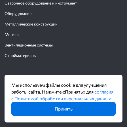
Сварочное оборудование и инструмент
Оборудование
Металлические конструкции
Метизы
Вентиляционные системы
Стройматериалы
© 2016 - 2026 Производственное объединение «Трубное
Мы используем файлы cookie для улучшения
Решение»
работы сайта. Нажмите «Принять» для
согласия
с
Политикой обработки персональных данных
Политика обработки персональных данных
Принять
Информация на сайте не является публичной офертой и носит
ознакомительный характер. Наличие, описание и цены уточняйте у
менеджеров по телефону или в заявке.