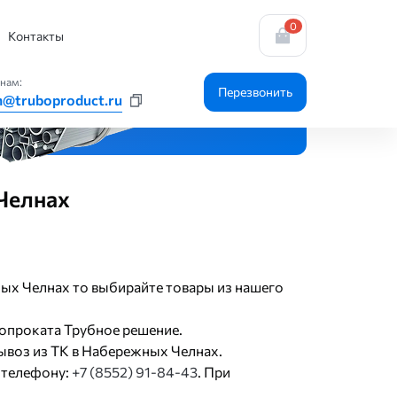
0
бкий алюминиевый диаметр 125 мм
Контакты
нам:
Перезвонить
n@truboproduct.ru
Челнах
ных Челнах то выбирайте товары из нашего
опроката Трубное решение.
ывоз из ТК в Набережных Челнах.
 телефону:
+7 (8552) 91-84-43
. При