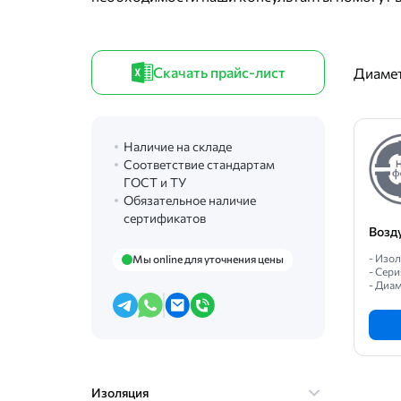
Скачать прайс-лист
Диамет
Наличие на складе
Соответствие стандартам
ГОСТ и ТУ
Обязательное наличие
сертификатов
Возд
- Изо
Мы online для уточнения цены
- Сери
- Диам
Изоляция