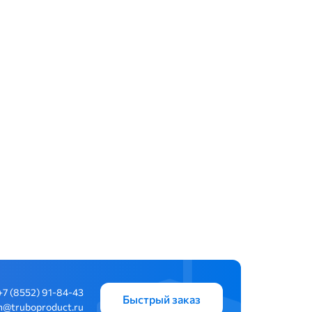
+7 (8552) 91-84-43
Быстрый заказ
n@truboproduct.ru