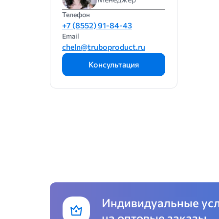
140
Телефон
+7 (8552) 91-84-43
150
Email
160
cheln@truboproduct.ru
200
Консультация
203
250
254
315
356
406
Индивидуальные ус
на оптовые заказы