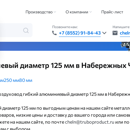
воды (воздуховоды)
Воздуховод гибкий алюминиевый
Воздуховод ги
Производство
О компании
Прайс-лист
Позвоните нам:
Напишите 
+7 (8552) 91-84-43
chel
та — быстро, точно, везде
евый диаметр 125 мм в Набережных 
мм
250 мм
80 мм
 воздуховод гибкий алюминиевый диаметр 125 мм в Набереж
 диаметр 125 мм по выгодным ценам на нашем сайте металл
варов, низкие цены и доставку до вашего города или самов
ете на нашем сайте, по почте
cheln@truboproduct.ru
или по
ам с выбором.