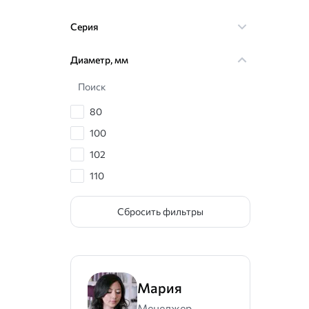
Серия
Диаметр, мм
Поиск
80
100
102
110
115
Сбросить фильтры
120
125
127
130
Мария
135
Менеджер