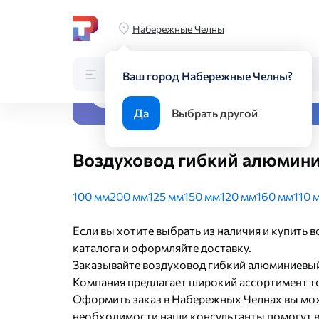
Главная
Каталог
Вентиляционные системы
Воздухоот
Набережные Челны
Каталог
Поиск по каталогу
Ваш город Набережные Челны?
Все виды металлопрока
Да
Выбрать другой
Воздуховод гибкий алюмини
100 мм
200 мм
125 мм
150 мм
120 мм
160 мм
110 
Если вы хотите выбрать из наличия и купить
каталога и оформляйте доставку.
Заказывайте воздуховод гибкий алюминиевый
Компания предлагает широкий ассортимент то
Оформить заказ в Набережных Челнах вы мож
необходимости наши консультанты помогут в