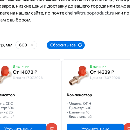
варов, низкие цены и доставку до вашего города или самов
ете на нашем сайте, по почте
cheln@truboproduct.ru
или по
ам с выбором.
р, мм
600
Сбросить все
В наличии
В наличии
От 14078 ₽
От 14389 ₽
Цена от 17.07.2026
Цена от 17.07.2026
енсатор
Компенсатор
ель: СКС
- Модель: ОПН
метр: 600
- Диаметр: 600
ение: 25
- Давление: 16
 стальной
- Вид: стальной
Уточнить цену
Уточнить цену