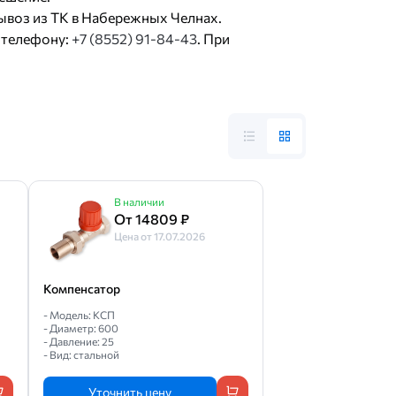
ывоз из ТК в Набережных Челнах.
 телефону:
+7 (8552) 91-84-43
. При
В наличии
От 14809 ₽
Цена от 17.07.2026
Компенсатор
- Модель: КСП
- Диаметр: 600
- Давление: 25
- Вид: стальной
Уточнить цену