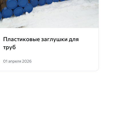
Пластиковые заглушки для
Адап
труб
01 апреля 2026
01 сен