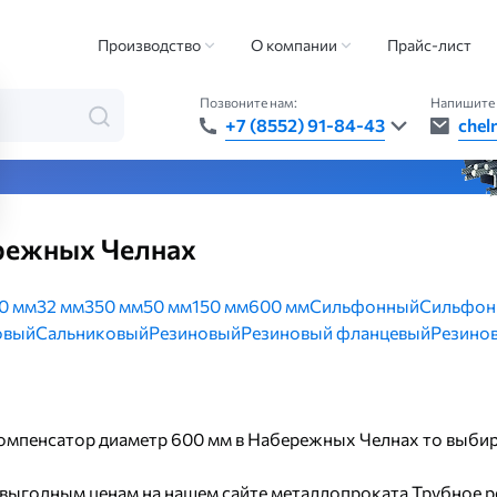
льные детали
Компенсатор
Компенсатор диаметр 600 мм
Производство
О компании
Прайс-лист
Позвоните нам:
Напишите 
+7 (8552) 91-84-43
chel
та — быстро, точно, везде
режных Челнах
0 мм
32 мм
350 мм
50 мм
150 мм
600 мм
Сильфонный
Сильфон
овый
Сальниковый
Резиновый
Резиновый фланцевый
Резино
 компенсатор диаметр 600 мм в Набережных Челнах то выбир
 выгодным ценам на нашем сайте металлопроката Трубное р