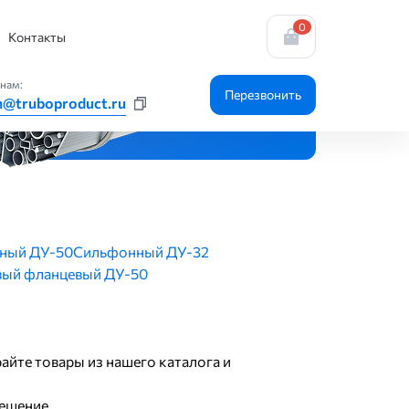
0
Контакты
нам:
Перезвонить
n@truboproduct.ru
ный ДУ-50
Сильфонный ДУ-32
вый фланцевый ДУ-50
айте товары из нашего каталога и
ешение.