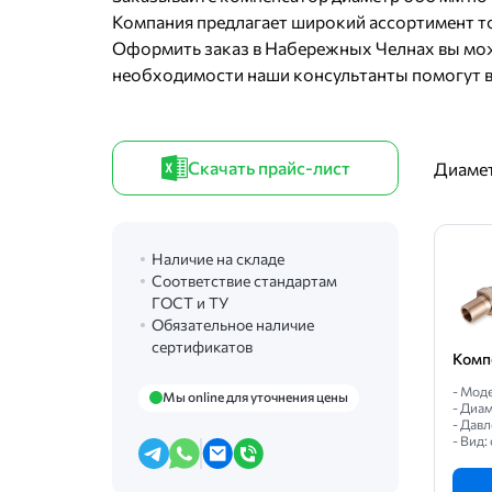
Компания предлагает широкий ассортимент то
Оформить заказ в Набережных Челнах вы мож
необходимости наши консультанты помогут в
Скачать прайс-лист
Диамет
Наличие на складе
Соответствие стандартам
ГОСТ и ТУ
Обязательное наличие
сертификатов
Комп
- Мод
Мы online для уточнения цены
- Диа
- Давл
- Вид: