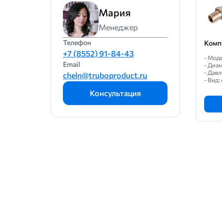
542
Мария
590
Менеджер
600
Телефон
Комп
630
+7 (8552) 91-84-43
- Мод
Email
644
- Диа
- Давл
cheln@truboproduct.ru
694
- Вид:
Консультация
700
720
794
800
820
884
900
920
984