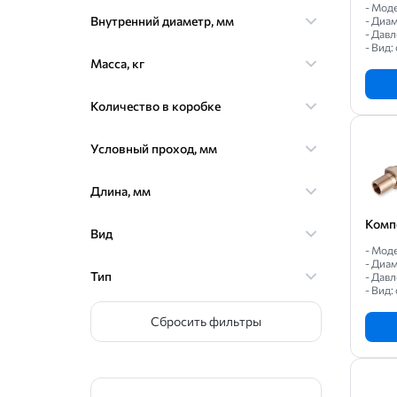
- Мод
65
Внутренний диаметр, мм
- Диа
- Давл
80
- Вид:
Масса, кг
100
125
Количество в коробке
150
Условный проход, мм
200
250
Длина, мм
300
Комп
Вид
350
- Мод
384
- Диа
Тип
- Давл
- Вид:
400
438
Сбросить фильтры
490
500