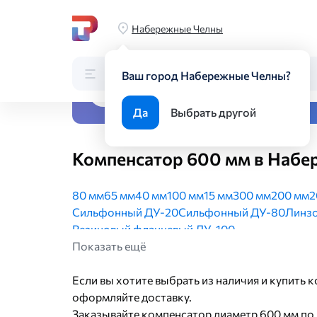
Главная
Каталог
Трубопроводная арматура
Соедините
Набережные Челны
Каталог
Поиск по каталогу
Ваш город Набережные Челны?
Все виды металлопрока
Да
Выбрать другой
Компенсатор 600 мм в Набе
80 мм
65 мм
40 мм
100 мм
15 мм
300 мм
200 мм
2
Сильфонный ДУ-20
Сильфонный ДУ-80
Линз
Резиновый фланцевый ДУ-100
Показать ещё
Если вы хотите выбрать из наличия и купить
оформляйте доставку.
Заказывайте компенсатор диаметр 600 мм по