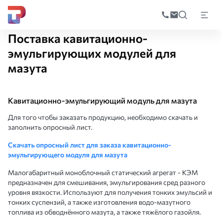
Поиск
по
Главная
Производство
Поставки оборудования и инжиниринг
Поста
катал
Поставка кавитационно-
эмульгирующих модулей для
мазута
Кавитационно-эмульгирующий модуль для мазута
Для того чтобы заказать продукцию, необходимо скачать и
заполнить опросный лист.
Скачать опросный лист для заказа кавитационно-
эмульгирующего модуля для мазута
Малогабаритный моноблочный статический агрегат - КЭМ
предназначен для смешивания, эмульгирования сред разного
уровня вязкости. Используют для получения тонких эмульсий и
тонких суспензий, а также изготовления водо-мазутного
топлива из обводнённого мазута, а также тяжёлого газойля.