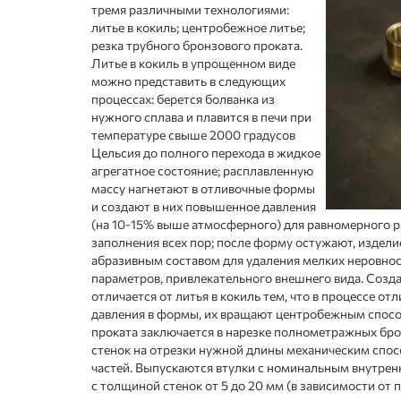
тремя различными технологиями:
литье в кокиль; центробежное литье;
резка трубного бронзового проката.
Литье в кокиль в упрощенном виде
можно представить в следующих
процессах: берется болванка из
нужного сплава и плавится в печи при
температуре свыше 2000 градусов
Цельсия до полного перехода в жидкое
агрегатное состояние; расплавленную
массу нагнетают в отливочные формы
и создают в них повышенное давления
(на 10-15% выше атмосферного) для равномерного р
заполнения всех пор; после форму остужают, издел
абразивным составом для удаления мелких неровнос
параметров, привлекательного внешнего вида. Созд
отличается от литья в кокиль тем, что в процессе о
давления в формы, их вращают центробежным способ
проката заключается в нарезке полнометражных бр
стенок на отрезки нужной длины механическим сп
частей. Выпускаются втулки с номинальным внутрен
с толщиной стенок от 5 до 20 мм (в зависимости от 