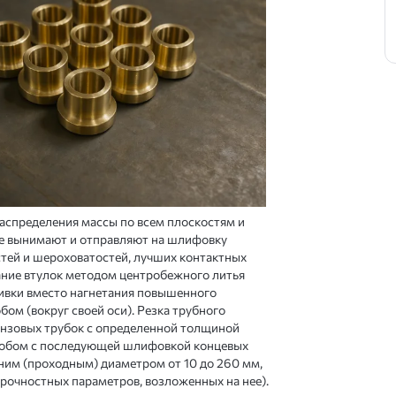
аспределения массы по всем плоскостям и
ие вынимают и отправляют на шлифовку
тей и шероховатостей, лучших контактных
ание втулок методом центробежного литья
тливки вместо нагнетания повышенного
ом (вокруг своей оси). Резка трубного
онзовых трубок с определенной толщиной
особом с последующей шлифовкой концевых
ним (проходным) диаметром от 10 до 260 мм,
прочностных параметров, возложенных на нее).