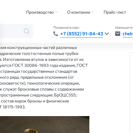
опроката
Производство бронзовых втулок
Производство
О компании
Прайс-лист
улок
Позвоните нам:
Напишите 
+7 (8552) 91-84-43
chel
ания конструкционных частей различных
дрические толстостенные полые трубки
. Изготовление втулок в зависимости от их
руются ГОСТ 30086-1993 года издания, ГОСТ
 страницах государственных стандартов
ого ряда, предельные отклонения (от
роховатости), технологические операции,
к служат бронзовые сплавы с содержанием
аспространенные следующие: БрОЦС555;
состав марок бронзы и физические
 18175-1993.