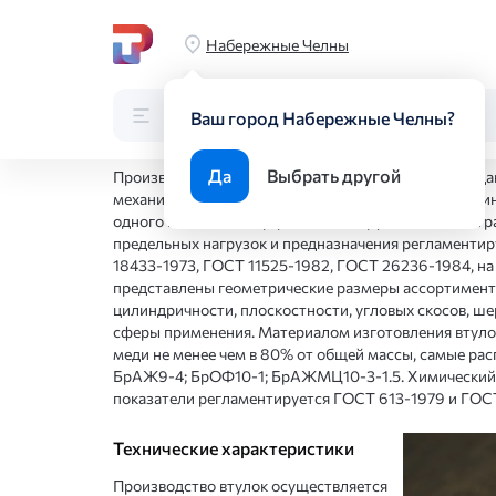
Главная
Производство
Изготовление изделий металл
Набережные Челны
Производство бронзовых вт
Каталог
Поиск по каталогу
Ваш город Набережные Челны?
Да
Выбрать другой
Производство бронзовых втулок - это процесс созд
механизмов визуально представляющих собой цилин
одного концевого внутреннего и наружного диаметра
предельных нагрузок и предназначения регламенти
18433-1973, ГОСТ 11525-1982, ГОСТ 26236-1984, на
представлены геометрические размеры ассортиментн
цилиндричности, плоскостности, угловых скосов, ше
сферы применения. Материалом изготовления втуло
меди не менее чем в 80% от общей массы, самые р
БрАЖ9-4; БрОФ10-1; БрАЖМЦ10-3-1.5. Химический 
показатели регламентируется ГОСТ 613-1979 и ГОСТ
Технические характеристики
Производство втулок осуществляется