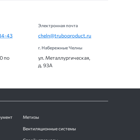
Электронная почта
-84-43
cheln@truboproduct.ru
г. Набережные Челны
00 по
ул. Металлургическая,
д. 93А
румент
Метизы
Вентиляционные системы