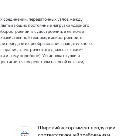
х соединений, передаточных узлов между
спытывающих постоянные нагрузки ударного
иборостроении, в судостроении, в легком и
озяйственной технике, в авиастроении, в
ри передаче и преобразования вращательного,
сгорания, электрического движка к каким-
ки и тому подобное). Установка втулки и
достигается посредством пазовой вставки,
Широкий ассортимент продукции,
соответствующей требованиям