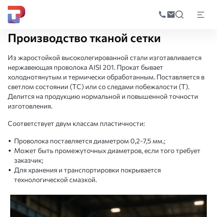
Поиск
по
Главная
Производство
Производство сетки
Производство тканой с
катал
Производство тканой сетки
Из жаростойкой высоколегированной стали изготавливается
нержавеющая проволока AISI 201. Прокат бывает
холоднотянутым и термически обработанным. Поставляется в
светлом состоянии (ТС) или со следами побежалости (Т).
Делится на продукцию нормальной и повышенной точности
изготовления.
Соответствует двум классам пластичности:
Проволока поставляется диаметром 0,2-7,5 мм.;
Может быть промежуточных диаметров, если того требует
заказчик;
Для хранения и транспортировки покрывается
технологической смазкой.