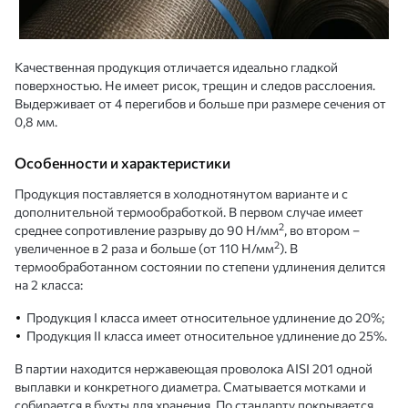
Качественная продукция отличается идеально гладкой
поверхностью. Не имеет рисок, трещин и следов расслоения.
Выдерживает от 4 перегибов и больше при размере сечения от
0,8 мм.
Особенности и характеристики
Продукция поставляется в холоднотянутом варианте и с
дополнительной термообработкой. В первом случае имеет
2
среднее сопротивление разрыву до 90 Н/мм
, во втором –
2
увеличенное в 2 раза и больше (от 110 Н/мм
). В
термообработанном состоянии по степени удлинения делится
на 2 класса:
Продукция I класса имеет относительное удлинение до 20%;
Продукция II класса имеет относительное удлинение до 25%.
В партии находится нержавеющая проволока AISI 201 одной
выплавки и конкретного диаметра. Сматывается мотками и
собирается в бухты для хранения. По стандарту покрывается