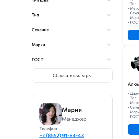
- Толщ
19
- Мет
- Сече
Тип
20
- Мар
- ГОС
21
Сечение
22
Марка
23
24
ГОСТ
25
26
Сбросить фильтры
27
Алюм
28
- Диам
- Толщ
30
- Мет
- Сече
Мария
32
- Мар
- ГОС
Менеджер
33
Телефон
34
+7 (8552) 91-84-43