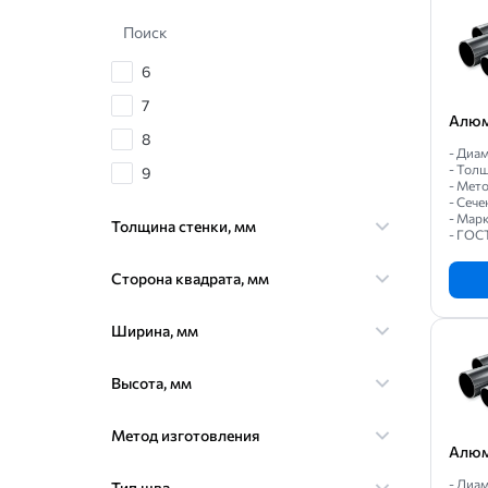
Поиск
6
7
Алюм
8
- Диам
- Толщ
9
- Мет
- Сече
10
- Мар
Толщина стенки, мм
- ГОС
11
12
Сторона квадрата, мм
13
Ширина, мм
14
15
Высота, мм
16
Метод изготовления
17
Алюм
18
- Диам
Тип шва