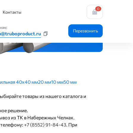
0
Контакты
нам:
Перезвонить
n@truboproduct.ru
ильная 40х40 мм
20 мм
10 мм
50 мм
выбирайте товары из нашего каталога и
ное решение.
ывоз из ТК в Набережных Челнах.
 телефону:
+7 (8552) 91-84-43
. При