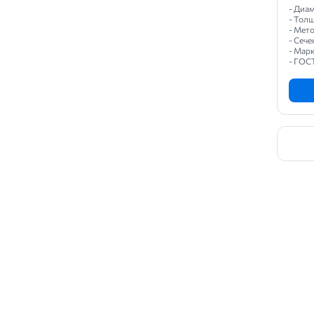
- Диам
58
- Толщ
- Мет
60
- Сече
- Марк
62
- ГОС
63
65
66
68
70
75
80
85
90
95
100