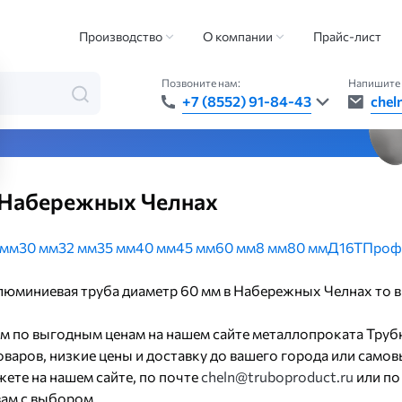
таллов
Алюминиевая труба
Алюминиевая труба диаметр 60 мм
Производство
О компании
Прайс-лист
Позвоните нам:
Напишите 
+7 (8552) 91-84-43
chel
та — быстро, точно, везде
 Набережных Челнах
 мм
30 мм
32 мм
35 мм
40 мм
45 мм
60 мм
8 мм
80 мм
Д16Т
Проф
алюминиевая труба диаметр 60 мм в Набережных Челнах то 
м по выгодным ценам на нашем сайте металлопроката Труб
варов, низкие цены и доставку до вашего города или самов
ете на нашем сайте, по почте
cheln@truboproduct.ru
или по
ам с выбором.