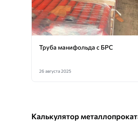
180
185
190
195
Труба манифольда с БРС
200
210
220
26 августа 2025
230
240
250
260
270
Калькулятор металлопрокат
280
290