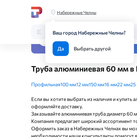
Главная
Каталог
Трубный прокат
Трубы из цветных ме
Набережные Челны
Каталог
Поиск по каталогу
Ваш город Набережные Челны?
Все виды металлопрока
Да
Выбрать другой
Труба алюминиевая 60 мм в
Профильная
100 мм
12 мм
150 мм
16 мм
22 мм
25
Если вы хотите выбрать из наличия и купить 
оформляйте доставку.
Заказывайте алюминиевая труба диаметр 60 м
Компания предлагает широкий ассортимент то
Оформить заказ в Набережных Челнах вы мож
необходимости наши консультанты помогут в