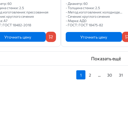
етр: 60
- Диаметр: 60
ина стенки: 2.5
- Толщина стенки: 2.5
од изготовления: прессованная
- Метод изготовления: холодноде...
ние: круглого сечения
- Сечение: круглого сечения
а: А7
- Марка: АД0
Т: ГОСТ 18482-2018
- ГОСТ: ГОСТ 18475-82
Уточнить цену
Уточнить цену
Показать ещё
1
2
...
30
31