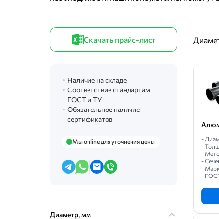
Скачать прайс-лист
Диамет
Наличие на складе
Соответствие стандартам
ГОСТ и ТУ
Обязательное наличие
сертификатов
Алюм
- Диам
Мы online для уточнения цены
- Толщ
- Мет
- Сече
- Мар
- ГОС
Диаметр, мм