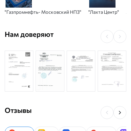
"Газпромнефть- Московский НПЗ"
"Лахта Центр"
А
Нам доверяют
Отзывы