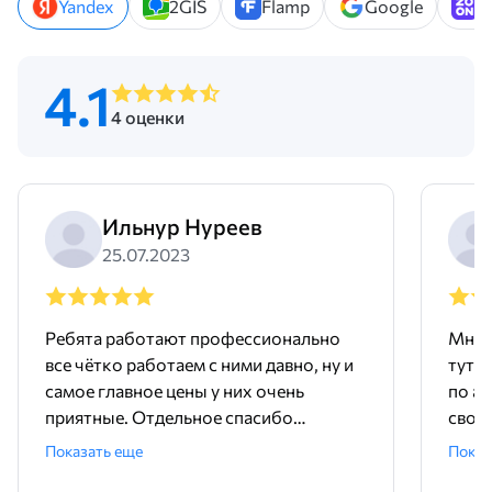
Yandex
2GIS
Flamp
Google
Z
4.1
4 оценки
Ильнур Нуреев
25.07.2023
Ребята работают профессионально
Мне 
все чётко работаем с ними давно, ну и
тут 
самое главное цены у них очень
по ад
приятные. Отдельное спасибо
свое
менеджеру Родиону!
поряд
Показать еще
Показ
ника