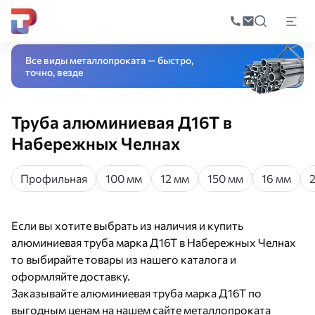
Поиск
по
Главная
Каталог
Трубный прокат
Трубы из цветных металлов
Алюми
катал
Все виды металлопроката — быстро,
точно, везде
Труба алюминиевая Д16Т в
Набережных Челнах
Профильная
100 мм
12 мм
150 мм
16 мм
Если вы хотите выбрать из наличия и купить
алюминиевая труба марка Д16Т в Набережных Челнах
то выбирайте товары из нашего каталога и
оформляйте доставку.
Заказывайте алюминиевая труба марка Д16Т по
выгодным ценам на нашем сайте металлопроката