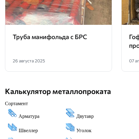
Труба манифольда с БРС
Гоф
про
26 августа 2025
07 а
Калькулятор металлопроката