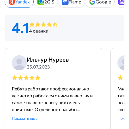
Yandex
2GIS
Flamp
Google
Z
4.1
4 оценки
Ильнур Нуреев
25.07.2023
Ребята работают профессионально
Мне 
все чётко работаем с ними давно, ну и
тут 
самое главное цены у них очень
по ад
приятные. Отдельное спасибо
свое
менеджеру Родиону!
поряд
Показать еще
Показ
ника