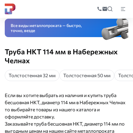
Поиск
по
Главная
Каталог
Трубный прокат
Труба бесшовная
Труба бесшовная
катал
Все виды металлопроката — быстро,
точно, везде
Труба НКТ 114 мм в Набережных
Челнах
Толстостенная 32 мм
Толстостенная 50 мм
Толсто
Если вы хотите выбрать из наличия и купить труба
бесшовная НКТ, диаметр 114 мм в Набережных Челнах
то выбирайте товары из нашего каталога и
оформляйте доставку.
Заказывайте труба бесшовная НКТ, диаметр 114 мм по
выгодным ценам на нашем сайте металлопроката