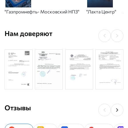
"Газпромнефть- Московский НПЗ"
"Лахта Центр"
А
Нам доверяют
Отзывы