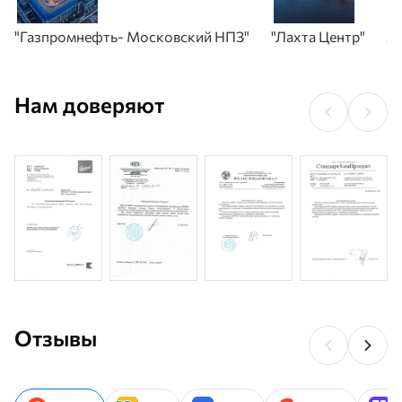
"Газпромнефть- Московский НПЗ"
"Лахта Центр"
А
Нам доверяют
Отзывы