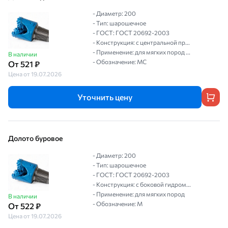
- Диаметр: 200
- Тип: шарошечное
- ГОСТ: ГОСТ 20692-2003
- Конструкция: с центральной пр...
- Применение: для мягких пород ...
В наличии
- Обозначение: МС
От 521 ₽
Цена от 19.07.2026
Уточнить цену
Долото буровое
- Диаметр: 200
- Тип: шарошечное
- ГОСТ: ГОСТ 20692-2003
- Конструкция: с боковой гидром...
- Применение: для мягких пород
В наличии
- Обозначение: М
От 522 ₽
Цена от 19.07.2026