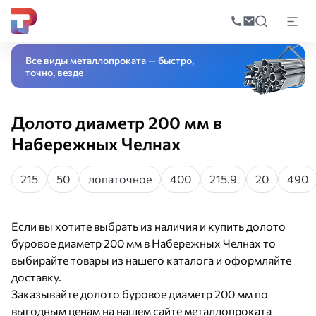
Поиск
по
Главная
Каталог
Оборудование
Буровое оборудование
Долото буро
катал
Все виды металлопроката — быстро,
точно, везде
Долото диаметр 200 мм в
Набережных Челнах
215
50
лопаточное
400
215.9
20
490
Если вы хотите выбрать из наличия и купить долото
буровое диаметр 200 мм в Набережных Челнах то
выбирайте товары из нашего каталога и оформляйте
доставку.
Заказывайте долото буровое диаметр 200 мм по
выгодным ценам на нашем сайте металлопроката