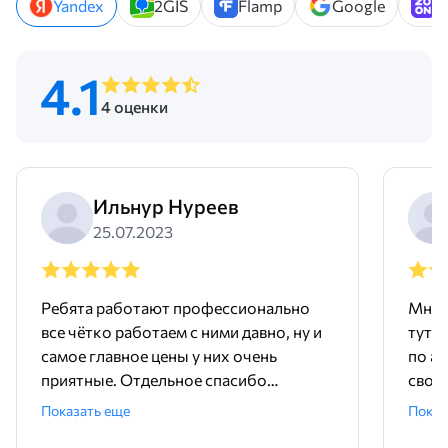
Yandex
2GIS
Flamp
Google
Z
4.1
4 оценки
Ильнур Нуреев
25.07.2023
Ребята работают профессионально
Мне 
все чётко работаем с ними давно, ну и
тут 
самое главное цены у них очень
по ад
приятные. Отдельное спасибо
свое
менеджеру Родиону!
поряд
Показать еще
Показ
ника