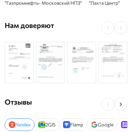
"Газпромнефть- Московский НПЗ"
"Лахта Центр"
А
Нам доверяют
Отзывы
Yandex
2GIS
Flamp
Google
Z