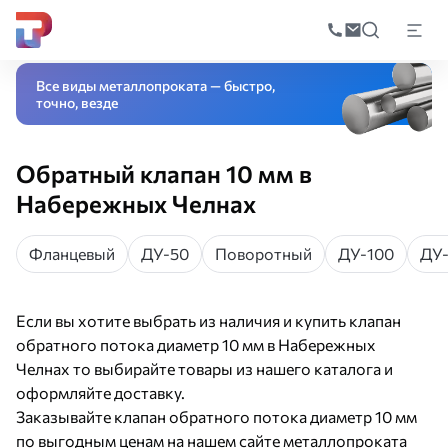
Поиск
по
Главная
Каталог
Трубопроводная арматура
Запорная арматура
Клап
катал
Все виды металлопроката — быстро,
точно, везде
Обратный клапан 10 мм в
Набережных Челнах
Фланцевый
ДУ-50
Поворотный
ДУ-100
ДУ
Если вы хотите выбрать из наличия и купить клапан
обратного потока диаметр 10 мм в Набережных
Челнах то выбирайте товары из нашего каталога и
оформляйте доставку.
Заказывайте клапан обратного потока диаметр 10 мм
по выгодным ценам на нашем сайте металлопроката