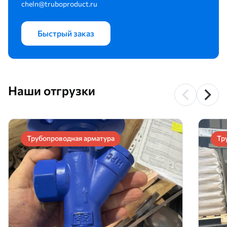
cheln@truboproduct.ru
Быстрый заказ
Наши отгрузки
Трубопроводная арматура
Тр