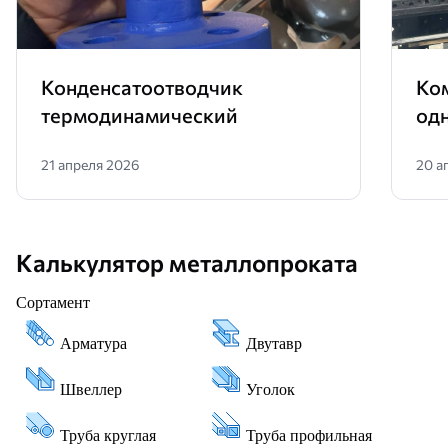
Конденсатоотводчик
Ко
термодинамический
од
21 апреля 2026
20 а
Калькулятор металлопроката