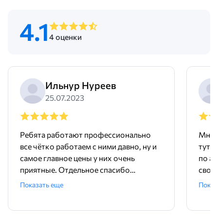
4.1
4 оценки
Ильнур Нуреев
25.07.2023
Ребята работают профессионально
Мне 
все чётко работаем с ними давно, ну и
тут 
самое главное цены у них очень
по ад
приятные. Отдельное спасибо
свое
менеджеру Родиону!
поряд
Показать еще
Показ
ника