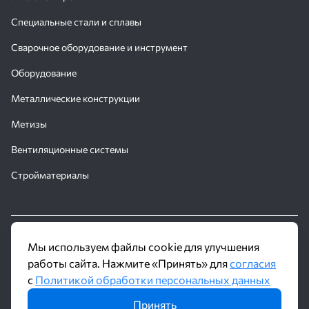
Специальные стали и сплавы
Сварочное оборудование и инструмент
Оборудование
Металлические конструкции
Метизы
Вентиляционные системы
Стройматериалы
© 2016 - 2026 Производственное объединение «Трубное
Мы используем файлы cookie для улучшения
Решение»
работы сайта. Нажмите «Принять» для
согласия
с
Политикой обработки персональных данных
Политика обработки персональных данных
Принять
Информация на сайте не является публичной офертой и носит