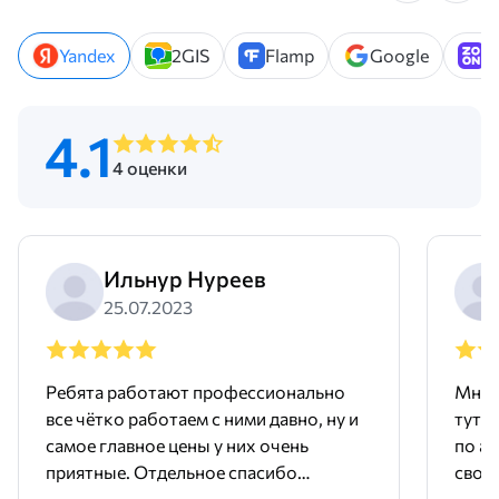
Yandex
2GIS
Flamp
Google
Z
4.1
4 оценки
Ильнур Нуреев
25.07.2023
Ребята работают профессионально
Мне 
все чётко работаем с ними давно, ну и
тут 
самое главное цены у них очень
по ад
приятные. Отдельное спасибо
свое
менеджеру Родиону!
поряд