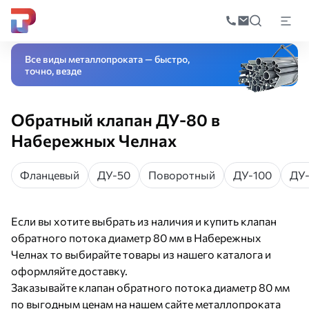
Поиск
по
Главная
Каталог
Трубопроводная арматура
Запорная арматура
Клап
катал
Все виды металлопроката — быстро,
точно, везде
Обратный клапан ДУ-80 в
Набережных Челнах
Фланцевый
ДУ-50
Поворотный
ДУ-100
ДУ
Если вы хотите выбрать из наличия и купить клапан
обратного потока диаметр 80 мм в Набережных
Челнах то выбирайте товары из нашего каталога и
оформляйте доставку.
Заказывайте клапан обратного потока диаметр 80 мм
по выгодным ценам на нашем сайте металлопроката