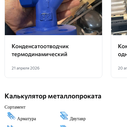
Конденсатоотводчик
Ко
термодинамический
од
21 апреля 2026
20 а
Калькулятор металлопроката