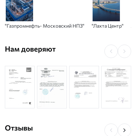
"Газпромнефть- Московский НПЗ"
"Лахта Центр"
А
Нам доверяют
Отзывы