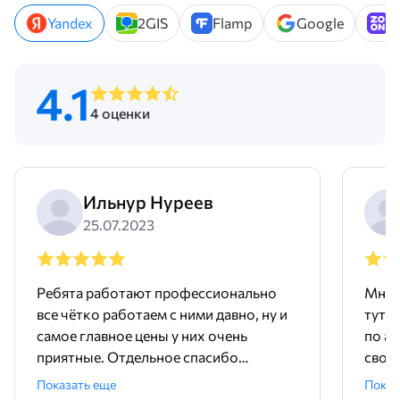
Yandex
2GIS
Flamp
Google
Z
4.1
4 оценки
Ильнур Нуреев
25.07.2023
Ребята работают профессионально
Мне 
все чётко работаем с ними давно, ну и
тут 
самое главное цены у них очень
по ад
приятные. Отдельное спасибо
свое
менеджеру Родиону!
поряд
Показать еще
Показ
ника