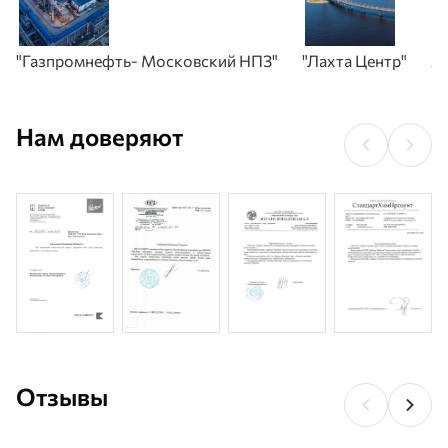
"Газпромнефть- Московский НПЗ"
"Лахта Центр"
А
Нам доверяют
Отзывы