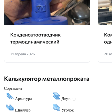
Конденсатоотводчик
Ко
термодинамический
од
21 апреля 2026
20 а
Калькулятор металлопроката