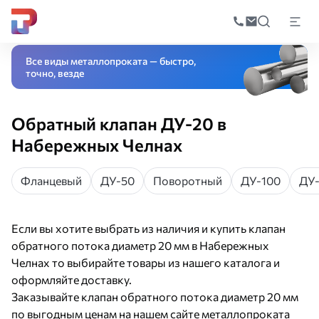
Поиск
по
Главная
Каталог
Трубопроводная арматура
Запорная арматура
Клап
катал
Все виды металлопроката — быстро,
точно, везде
Обратный клапан ДУ-20 в
Набережных Челнах
Фланцевый
ДУ-50
Поворотный
ДУ-100
ДУ
Если вы хотите выбрать из наличия и купить клапан
обратного потока диаметр 20 мм в Набережных
Челнах то выбирайте товары из нашего каталога и
оформляйте доставку.
Заказывайте клапан обратного потока диаметр 20 мм
по выгодным ценам на нашем сайте металлопроката