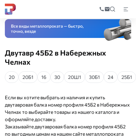
Поиск
по
Главная
Каталог
Черный прокат
Фасонный прокат
Двутавровая бал
катал
Все виды металлопроката — быстро,
точно, везде
Двутавр 45Б2 в Набережных
Челнах
20
20Б1
16
30
20Ш1
30Б1
24
25Б1
Если вы хотите выбрать из наличия и купить
двутавровая балка номер профиля 45Б2 в Набережных
Челнах то выбирайте товары из нашего каталога и
оформляйте доставку.
Заказывайте двутавровая балка номер профиля 45Б2
по выгодным ценам на нашем сайте металлопроката