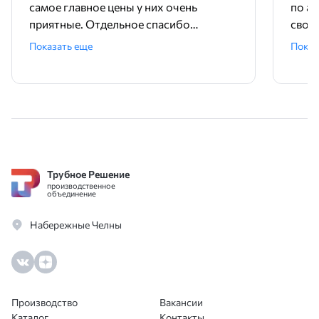
самое главное цены у них очень
по ад
приятные. Отдельное спасибо
свое
менеджеру Родиону!
поряд
Показать еще
Показ
ника
Трубное Решение
производственное
объединение
Набережные Челны
Производство
Вакансии
Каталог
Контакты