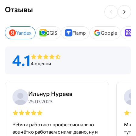
Отзывы
Yandex
2GIS
Flamp
Google
Z
4.1
4 оценки
Ильнур Нуреев
25.07.2023
Ребята работают профессионально
Мне 
все чётко работаем с ними давно, ну и
тут 