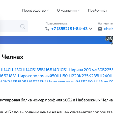
авровая балка
Двутавровая балка номер профиля 50Б2
Производство
О компании
Прайс-лист
Позвоните нам:
Напишите 
+7 (8552) 91-84-43
chel
та — быстро, точно, везде
 Челнах
Ш1
40Ш1
30Ш1
40Б1
35Б1
16Б1
40
10Б1
Ширина 200 мм
30Б2
25
16Б2
18М
Широкополочный
50Ш1
50Ш2
20К2
35К2
35Ш2
40
40К2
45Б1
50Б1
18Б2
35К1
Монорельсовый
45Б2
60Ш1
18 по 
33
50Б2
Ширина 120 мм
Ширина 250 мм
40Ш3
22 по ГОСТ 82
 ГОСТ 8239-89
40К5
26Ш1
40К3
60Б2
Ширина 240 мм
Ширина
двутавровая балка номер профиля 50Б2 в Набережных Челна
я 50Б2 по выгодным ценам на нашем сайте металлопроката