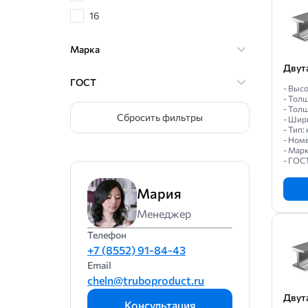
16
18
Марка
20
Двут
22
ГОСТ
- Высо
- Толщ
24
- Толщ
Сбросить фильтры
- Шири
27
- Тип
- Ном
30
- Мар
- ГОС
33
36
Мария
40
Менеджер
45
Телефон
+7 (8552) 91-84-43
50
Email
55
cheln@truboproduct.ru
60
Двут
Консультация