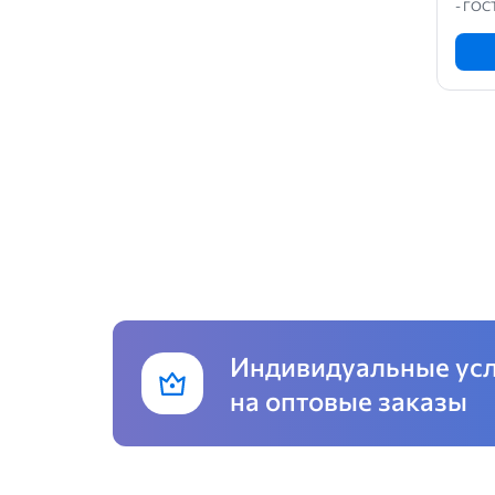
- ГОС
16Б2
18Б1
18Б2
18М
20Б1
20К1
20К2
20С
20Са
20Ш1
Индивидуальные ус
22С
на оптовые заказы
23Б1
23К1
23К2