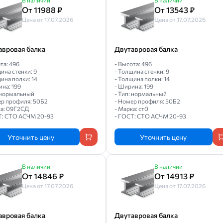
В наличии
В наличии
От 11988 ₽
От 13543 ₽
Цена от 17.07.2026
Цена от 17.07.2026
авровая балка
Двутавровая балка
та: 496
- Высота: 496
ина стенки: 9
- Толщина стенки: 9
ина полки: 14
- Толщина полки: 14
на: 199
- Ширина: 199
: нормальный
- Тип: нормальный
ер профиля: 50Б2
- Номер профиля: 50Б2
ка: 09Г2СД
- Марка: ст0
Т: СТО АСЧМ 20-93
- ГОСТ: СТО АСЧМ 20-93
Уточнить цену
Уточнить цену
В наличии
В наличии
От 14846 ₽
От 14913 ₽
Цена от 17.07.2026
Цена от 17.07.2026
авровая балка
Двутавровая балка