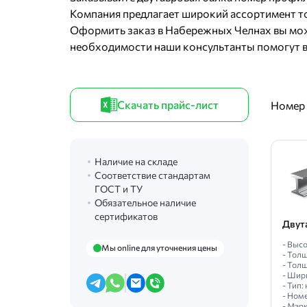
Компания предлагает широкий ассортимент то
Оформить заказ в Набережных Челнах вы мож
необходимости наши консультанты помогут в
Скачать прайс-лист
Номер
Наличие на складе
Соответствие стандартам
ГОСТ и ТУ
Обязательное наличие
сертификатов
Двут
- Высо
Мы online для уточнения цены
- Толщ
- Толщ
- Шир
- Тип
- Ном
- Мар