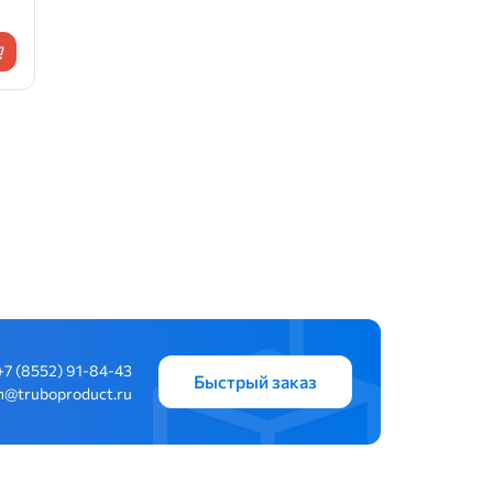
+7 (8552) 91-84-43
Быстрый заказ
n@truboproduct.ru