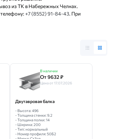
ывоз из ТК в Набережных Челнах.
 телефону:
+7 (8552) 91-84-43
. При
В наличии
От 9632 ₽
Цена от 17.07.2026
Двутавровая балка
- Высота: 496
- Толщина стенки: 9.2
- Толщина полки: 14
- Ширина: 200
- Тип: нормальный
- Номер профиля: 50Б2
- Марка: Ст3сп