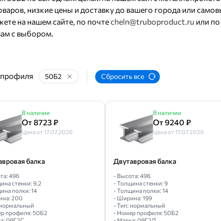
варов, низкие цены и доставку до вашего города или самов
ете на нашем сайте, по почте
cheln@truboproduct.ru
или по
ам с выбором.
 профиля
50Б2
Сбросить все
В наличии
В наличии
От 8723 ₽
От 9240 ₽
Цена от 17.07.2026
Цена от 17.07.2026
авровая балка
Двутавровая балка
та: 496
- Высота: 496
ина стенки: 9.2
- Толщина стенки: 9
ина полки: 14
- Толщина полки: 14
ина: 200
- Ширина: 199
: нормальный
- Тип: нормальный
ер профиля: 50Б2
- Номер профиля: 50Б2
ка: 09Г2С
- Марка: 09Г2Д