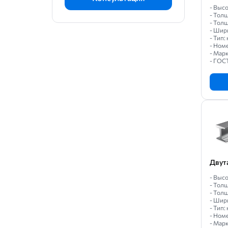
100Б1
- Высо
- Толщ
100Б2
- Толщ
- Шири
100Б3
- Тип
- Ном
100Б4
- Мар
- ГОС
100Ш1
100Ш2
100Ш3
100Ш4
10Б1
12Б1
12Б2
Двут
14Б1
- Высо
- Толщ
- Толщ
14Б2
- Шир
- Тип
14С
- Ном
- Мар
16Б1