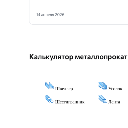
27Са
14 апреля 2026
30Б1
30Б2
30ДШ1
30К1
30К2
Калькулятор металлопрокат
30К3
30М
30Ш1
30Ш2
30Ш3
35Б1
35Б2
35ДБ1