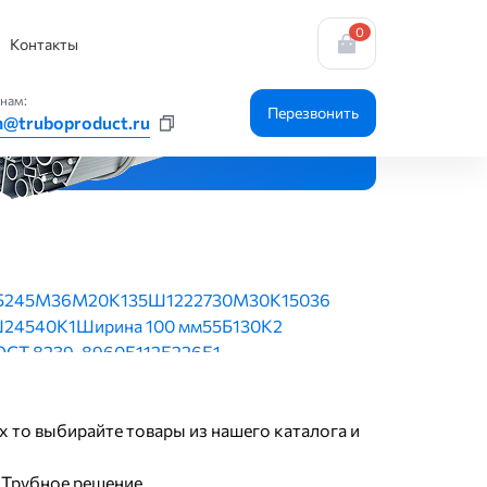
0
Контакты
нам:
Перезвонить
n@truboproduct.ru
Б2
45М
36М
20К1
35Ш1
22
27
30М
30К1
50
36
Ш2
45
40К1
Ширина 100 мм
55Б1
30К2
ГОСТ 8239-89
60Б1
12Б2
26Б1
39-89
Ширина 160 мм
16 по ГОСТ 8239-89
 400 мм
45М по ГОСТ 19425-74
х то выбирайте товары из нашего каталога и
 Трубное решение.