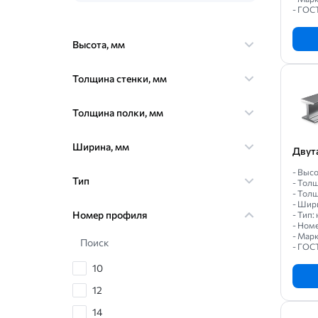
- ГОС
Высота, мм
Толщина стенки, мм
Толщина полки, мм
Ширина, мм
Двут
- Высо
Тип
- Толщ
- Толщ
- Шири
Номер профиля
- Тип
- Ном
- Марк
Поиск
- ГОС
10
12
14